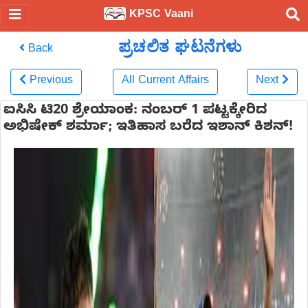
KPSC Vaani
ಪ್ರಚಲಿತ ಘಟನೆಗಳು
Back
Previous
All Current Affairs
Next
ಐಸಿಸಿ ಟಿ20 ಶ್ರೇಯಾಂಕ: ನಂಬರ್ 1 ಪಟ್ಟಕ್ಕೇರಿದ
ಅಭಿಷೇಕ್ ಶರ್ಮಾ; ಇತಿಹಾಸ ಬರೆದ ಇಶಾನ್ ಕಿಶನ್!