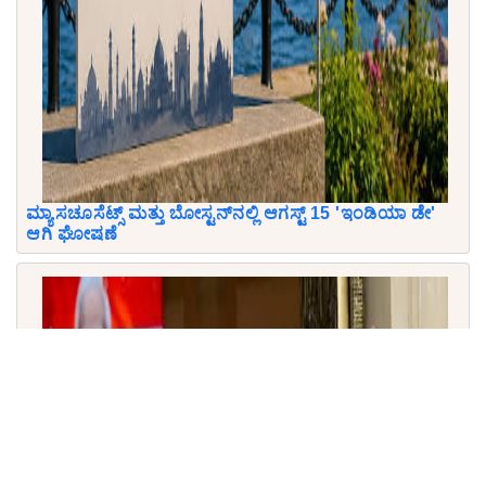
ಮ್ಯಾಸಚೂಸೆಟ್ಸ್ ಮತ್ತು ಬೋಸ್ಟನ್‌ನಲ್ಲಿ ಆಗಸ್ಟ್ 15 'ಇಂಡಿಯಾ ಡೇ'
ಆಗಿ ಘೋಷಣೆ