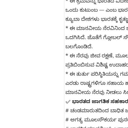
* ಈ ಕ್ರಮವನ್ನು ಭಾರತದ ವಿದ
ಒಂದು ಕುಟುಂಬ — ಎಂಬ ಭಾರತೀ
ಕ್ಯೂಬಾ ದೇಶಗಳು ಭಾರತಕ್ಕೆ ಕೃತಜ್
* ಈ ಮಾನವೀಯ ನೆರವಿನಿಂದ ಭಾರ
ಒದಗಿಸಿದೆ. ಜೊತೆಗೆ ಗ್ಲೋಬಲ್ ಸ
ಬಲಗೊಂಡಿದೆ.
* ಈ ನೆರವು ಜೀವ ರಕ್ಷಣೆ, ಮೂ
ಪ್ರತಿಬಿಂಬಿಸುವ ವಿಶಿಷ್ಟ ಉದಾಹರ
* ಈ ತುರ್ತು ಪರಿಸ್ಥಿತಿಯನ್ನ
ಎರಡು ರಾಷ್ಟ್ರಗಳಿಗೂ ಸಹಾಯ ಹಸ್
ಮಾನವೀಯ ನೆರವು ನೀಡಲು ಸಿದ್
✅
ಭಾರತದ ಜಾಗತಿಕ ಸಹಕಾರ
# ಚಂಡಮಾರುತದಿಂದ ಬಾಧಿತ ಜನ
# ಅಗತ್ಯ ಮೂಲಸೌಕರ್ಯ ಪುನರ್