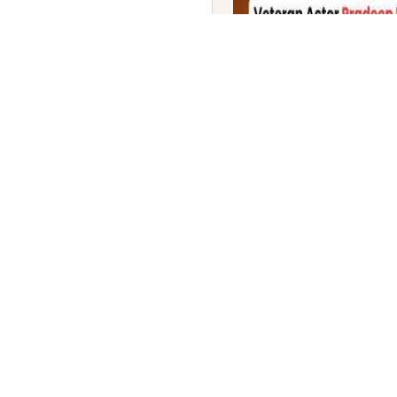
ಹಿರಿಯ ನಟ ಪ್ರದೀಪ್ ರಾವತ್ ನ
'ಮಹಾಭಾರತ' ಖಳನಟ