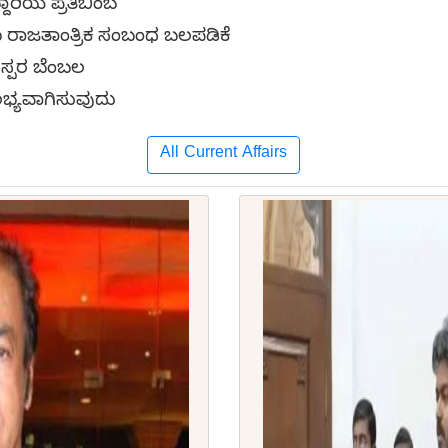
ರಿಯ ಪ್ರತಿಬಿಂಬ
ೂ ರಾಜತಾಂತ್ರಿಕ ಸಂಬಂಧ ಬಲಪಡಿಕೆ
ರಸ್ಪರ ಬೆಂಬಲ
ಲಭ್ಯವಾಗಿಸುವುದು
All Current Affairs