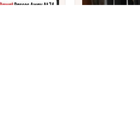
ಿಧನ: 'ಗಜನಿ' ಹಾಗೂ
ತಮಿಳುನಾಡು ನಾಡಗೀತೆ ಶಿಷ್ಟಾಚ
ಆರ್.ಎನ್. ರವಿಗೆ ಸಂಸದರ ಮ