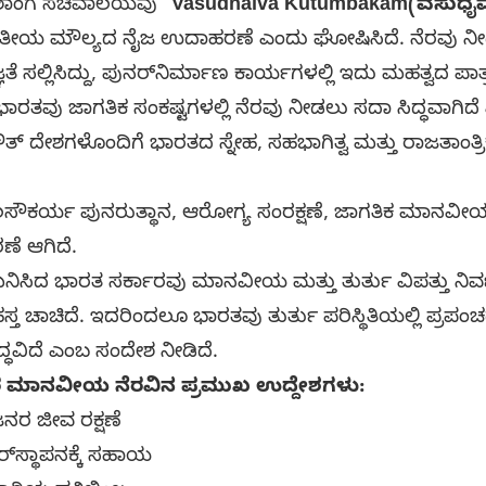
ೇಶಾಂಗ ಸಚಿವಾಲಯವು “
Vasudhaiva Kutumbakam
(ವಸುಧೈ
ಯ ಮೌಲ್ಯದ ನೈಜ ಉದಾಹರಣೆ ಎಂದು ಘೋಷಿಸಿದೆ. ನೆರವು ನೀಡಿದ
ಞತೆ ಸಲ್ಲಿಸಿದ್ದು, ಪುನರ್‌ನಿರ್ಮಾಣ ಕಾರ್ಯಗಳಲ್ಲಿ ಇದು ಮಹತ್ವದ ಪಾತ್
ತವು ಜಾಗತಿಕ ಸಂಕಷ್ಟಗಳಲ್ಲಿ ನೆರವು ನೀಡಲು ಸದಾ ಸಿದ್ಧವಾಗಿ
ೌತ್ ದೇಶಗಳೊಂದಿಗೆ ಭಾರತದ ಸ್ನೇಹ, ಸಹಭಾಗಿತ್ವ ಮತ್ತು ರಾಜತಾಂತ್ರಿ
ಲಸೌಕರ್ಯ ಪುನರುತ್ಥಾನ, ಆರೋಗ್ಯ ಸಂರಕ್ಷಣೆ, ಜಾಗತಿಕ ಮಾನವೀಯ
ಣೆ ಆಗಿದೆ.
ು ಗಮನಿಸಿದ ಭಾರತ ಸರ್ಕಾರವು ಮಾನವೀಯ ಮತ್ತು ತುರ್ತು ವಿಪತ್ತ
ತ ಚಾಚಿದೆ. ಇದರಿಂದಲೂ ಭಾರತವು ತುರ್ತು ಪರಿಸ್ಥಿತಿಯಲ್ಲಿ ಪ್ರಪಂಚದ
ಧವಿದೆ ಎಂಬ ಸಂದೇಶ ನೀಡಿದೆ.
 ಮಾನವೀಯ ನೆರವಿನ ಪ್ರಮುಖ ಉದ್ದೇಶಗಳು:
ರ ಜೀವ ರಕ್ಷಣೆ
‌ಸ್ಥಾಪನಕ್ಕೆ ಸಹಾಯ