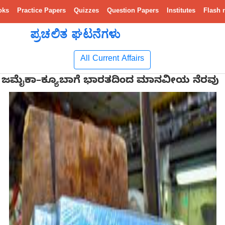
oks
Practice Papers
Quizzes
Question Papers
Institutes
Flash 
ಪ್ರಚಲಿತ ಘಟನೆಗಳು
All Current Affairs
ಿಗೆ ಜಮೈಕಾ–ಕ್ಯೂಬಾಗೆ ಭಾರತದಿಂದ ಮಾನವೀಯ ನೆರವು