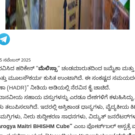
5 ನವೆಂಬರ್ 2025
ಭವಿಸಿದ ಹರಿಕೇನ್ “
ಮೆಲಿಸ್ಸಾ
” ಚಂಡಮಾರುತದಿಂದ ಜಮೈಕಾ ಮತ್ತು ಕ್ಯ
ಾಶ, ಮತ್ತು ಮೂಲಸೌಕರ್ಯ ಕುಸಿತ ಉಂಟಾಗಿದೆ. ಈ ಸಂಕಷ್ಟದ ಸಮಯ
ಣಾ (HADR)” ನೀತಿಯ ಅಡಿಯಲ್ಲಿ ನೆರವಿನ ಕೈ ಚಾಚಿದೆ.
ಾನವೀಯ ಸಹಾಯ ವಸ್ತುಗಳನ್ನು ಎರಡೂ ದೇಶಗಳಿಗೆ ಕಳುಹಿಸಿದ್ದು, 
ು ತಲುಪಿಸಲಾಗಿದೆ. ಇದರಲ್ಲಿ ಆಸ್ತಿಕಾಂಡ ಧಾನ್ಯಗಳು, ವೈದ್ಯಕೀಯ ಕ
ಾಮಗ್ರಿಗಳು, ನೀರು ಶುದ್ಧೀಕರಣ ಸಾಧನಗಳು, ವಿದ್ಯುತ್ ಜನರೆಟರ್‌ಗಳು
rogya Maitri BHISHM Cube”
ಎಂಬ ಪೋರ್ಟ್‌ಬಲ್ ಆಸ್ಪತ್ರೆ ವ