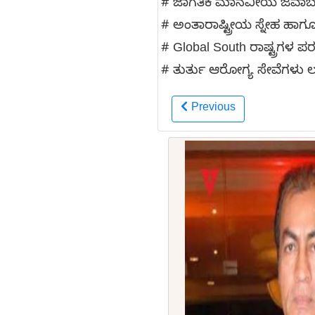
# ಜಾಗತಿಕ ಮಾನವೀಯ ಜವಾಬ್ದಾ
# ಅಂತಾರಾಷ್ಟ್ರೀಯ ಸ್ನೇಹ ಹಾಗ
# Global South ರಾಷ್ಟ್ರಗಳ ಪ
# ತುರ್ತು ಆರೋಗ್ಯ ಸೇವೆಗಳು 
Previous