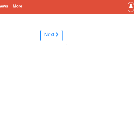
news
More
Next