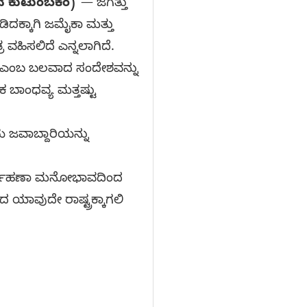
ವ ಕುಟುಂಬಕಂ)
”— ಜಗತ್ತು
ಕ್ಕಾಗಿ ಜಮೈಕಾ ಮತ್ತು
ರ ವಹಿಸಲಿದೆ ಎನ್ನಲಾಗಿದೆ.
ದೆ ಎಂಬ ಬಲವಾದ ಸಂದೇಶವನ್ನು
ಕ ಬಾಂಧವ್ಯ ಮತ್ತಷ್ಟು
 ಜವಾಬ್ದಾರಿಯನ್ನು
ು ನಿರ್ವಹಣಾ ಮನೋಭಾವದಿಂದ
 ಯಾವುದೇ ರಾಷ್ಟ್ರಕ್ಕಾಗಲಿ