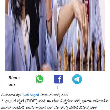
Share
on:
Authored by:
Jyoti Angadi
Date:
25 ಜುಲೈ 2025
* 2025ರ ಫೈಡೆ (FIDE) ಮಹಿಳಾ ಚೆಸ್ ವಿಶ್ವಕಪ್‌ ನಲ್ಲಿ ಭಾರತ ಐತಿಹಾಸಿಕ
ಸಾಧನೆ ನಡೆಸಿದೆ. ಜಾರ್ಜಿಯಾದ ಬಟುಮಿಯಲ್ಲಿ ನಡೆದ ಸೆಮಿಫೈನಲ್‌