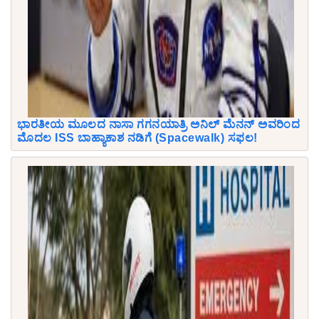
ಭಾರತೀಯ ಮೂಲದ ನಾಸಾ ಗಗನಯಾತ್ರಿ ಅನಿಲ್ ಮೆನನ್ ಅವರಿಂದ
ಮೊದಲ ISS ಬಾಹ್ಯಾಕಾಶ ನಡಿಗೆ (Spacewalk) ಸಫಲ!