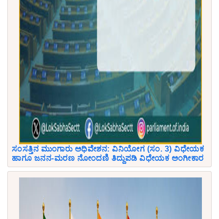
ಸಂಸತ್ತಿನ ಮುಂಗಾರು ಅಧಿವೇಶನ: ವಿನಿಯೋಗ (ಸಂ. 3) ವಿಧೇಯಕ
ಹಾಗೂ ಜನನ-ಮರಣ ನೋಂದಣಿ ತಿದ್ದುಪಡಿ ವಿಧೇಯಕ ಅಂಗೀಕಾರ