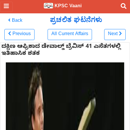
KPSC Vaani
ಪ್ರಚಲಿತ ಘಟನೆಗಳು
Back
Previous
All Current Affairs
Next
ದಕ್ಷಿಣ ಆಫ್ರಿಕಾದ ಡೇವಾಲ್ಡ್ ಬ್ರೆವಿಸ್‌ 41 ಎಸೆತಗಳಲ್ಲಿ
ಇತಿಹಾಸಿಕ ಶತಕ