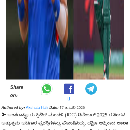
Share
on:
Authored by:
Akshata Halli
Date:
17 ಜನವರಿ 2026
➤ ಅಂತರಾಷ್ಟ್ರೀಯ ಕ್ರಿಕೆಟ್ ಮಂಡಳಿ (ICC) ಡಿಸೆಂಬರ್ 2025 ರ ತಿಂಗಳ
ಅತ್ಯುತ್ತಮ ಆಟಗಾರ ಪ್ರಶಸ್ತಿಗಳನ್ನು ಘೋಷಿಸಿದ್ದು, ದಕ್ಷಿಣ ಆಫ್ರಿಕಾದ
ಲಾರಾ