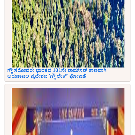
ಗ್ಲೌ ಸರೋವರ: ಭಾರತದ 101ನೇ ರಾಮ್‌ಸರ್ ತಾಣವಾಗಿ
ಅರುಣಾಚಲ ಪ್ರದೇಶದ 'ಗ್ಲೌ ಲೇಕ್' ಘೋಷಣೆ