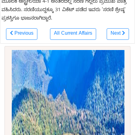
ಮೂಲಕ ಆಸ್ಟ್ರೇಲಿಯಾ 4-1 ಅಂತರದಲ್ಲಿ ಸರಣಿ ಗೆಲ್ಲಲು ಪ್ರಮುಖ ಪಾತ್ರ
ವಹಿಸಿದರು. ಸರಣಿಯುದ್ದಕ್ಕೂ 31 ವಿಕೆಟ್ ಪಡೆದ ಇವರು 'ಸರಣಿ ಶ್ರೇಷ್ಠ'
ಪ್ರಶಸ್ತಿಗೂ ಭಾಜನರಾಗಿದ್ದಾರೆ.
Previous
All Current Affairs
Next