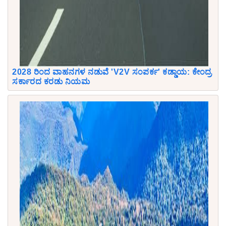
2028 ರಿಂದ ವಾಹನಗಳ ನಡುವೆ 'V2V ಸಂಪರ್ಕ' ಕಡ್ಡಾಯ: ಕೇಂದ್ರ
ಸರ್ಕಾರದ ಕರಡು ನಿಯಮ