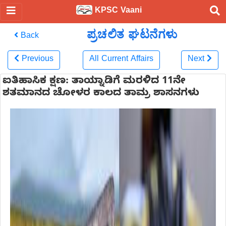
KPSC Vaani
ಪ್ರಚಲಿತ ಘಟನೆಗಳು
Back
Previous
All Current Affairs
Next
ಐತಿಹಾಸಿಕ ಕ್ಷಣ: ತಾಯ್ನಾಡಿಗೆ ಮರಳಿದ 11ನೇ
ಶತಮಾನದ ಚೋಳರ ಕಾಲದ ತಾಮ್ರ ಶಾಸನಗಳು