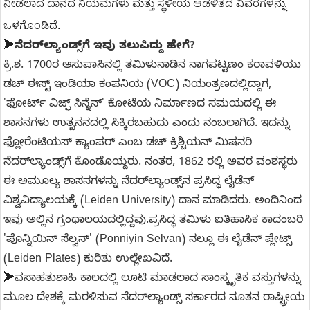
ನೀಡಲಾದ ದಾನದ ನಿಯಮಗಳು ಮತ್ತು ಸ್ಥಳೀಯ ಆಡಳಿತದ ವಿವರಗಳನ್ನು 
ಒಳಗೊಂಡಿದೆ.
➤
ನೆದರ್‌ಲ್ಯಾಂಡ್ಸ್‌ಗೆ ಇವು ತಲುಪಿದ್ದು ಹೇಗೆ?
ಕ್ರಿ.ಶ. 1700ರ ಆಸುಪಾಸಿನಲ್ಲಿ ತಮಿಳುನಾಡಿನ ನಾಗಪಟ್ಟಣಂ ಕರಾವಳಿಯು
ಡಚ್ ಈಸ್ಟ್ ಇಂಡಿಯಾ ಕಂಪನಿಯ (VOC) ನಿಯಂತ್ರಣದಲ್ಲಿದ್ದಾಗ,
'ಫೋರ್ಟ್ ವಿಜ್ಫ್ ಸಿನ್ನೆನ್' ಕೋಟೆಯ ನಿರ್ಮಾಣದ ಸಮಯದಲ್ಲಿ ಈ
ಶಾಸನಗಳು ಉತ್ಖನನದಲ್ಲಿ ಸಿಕ್ಕಿರಬಹುದು ಎಂದು ನಂಬಲಾಗಿದೆ. ಇದನ್ನು
ಫ್ಲೋರೆಂಟಿಯಸ್ ಕ್ಯಾಂಪರ್ ಎಂಬ ಡಚ್ ಕ್ರಿಶ್ಚಿಯನ್ ಮಿಷನರಿ
ನೆದರ್‌ಲ್ಯಾಂಡ್ಸ್‌ಗೆ ಕೊಂಡೊಯ್ದರು. ನಂತರ, 1862 ರಲ್ಲಿ ಅವರ ವಂಶಸ್ಥರು
ಈ ಅಮೂಲ್ಯ ಶಾಸನಗಳನ್ನು ನೆದರ್‌ಲ್ಯಾಂಡ್ಸ್‌ನ ಪ್ರಸಿದ್ಧ ಲೈಡೆನ್
ವಿಶ್ವವಿದ್ಯಾಲಯಕ್ಕೆ (Leiden University) ದಾನ ಮಾಡಿದರು. ಅಂದಿನಿಂದ
ಇವು ಅಲ್ಲಿನ ಗ್ರಂಥಾಲಯದಲ್ಲಿದ್ದವು.ಪ್ರಸಿದ್ಧ ತಮಿಳು ಐತಿಹಾಸಿಕ ಕಾದಂಬರಿ
'ಪೊನ್ನಿಯಿನ್ ಸೆಲ್ವನ್' (Ponniyin Selvan) ನಲ್ಲೂ ಈ ಲೈಡೆನ್ ಪ್ಲೇಟ್ಸ್
(Leiden Plates) ಕುರಿತು ಉಲ್ಲೇಖವಿದೆ.
➤
ವಸಾಹತುಶಾಹಿ ಕಾಲದಲ್ಲಿ ಲೂಟಿ ಮಾಡಲಾದ ಸಾಂಸ್ಕೃತಿಕ ವಸ್ತುಗಳನ್ನು
ಮೂಲ ದೇಶಕ್ಕೆ ಮರಳಿಸುವ ನೆದರ್‌ಲ್ಯಾಂಡ್ಸ್ ಸರ್ಕಾರದ ನೂತನ ರಾಷ್ಟ್ರೀಯ