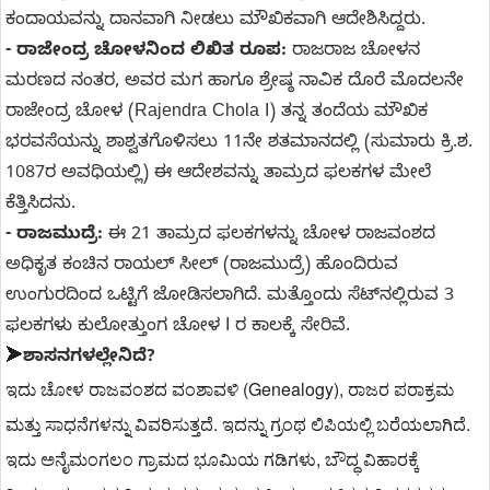
ಕಂದಾಯವನ್ನು ದಾನವಾಗಿ ನೀಡಲು ಮೌಖಿಕವಾಗಿ ಆದೇಶಿಸಿದ್ದರು.
- ರಾಜೇಂದ್ರ ಚೋಳನಿಂದ ಲಿಖಿತ ರೂಪ:
ರಾಜರಾಜ ಚೋಳನ
ಮರಣದ ನಂತರ, ಅವರ ಮಗ ಹಾಗೂ ಶ್ರೇಷ್ಠ ನಾವಿಕ ದೊರೆ ಮೊದಲನೇ
ರಾಜೇಂದ್ರ ಚೋಳ (Rajendra Chola I) ತನ್ನ ತಂದೆಯ ಮೌಖಿಕ
ಭರವಸೆಯನ್ನು ಶಾಶ್ವತಗೊಳಿಸಲು 11ನೇ ಶತಮಾನದಲ್ಲಿ (ಸುಮಾರು ಕ್ರಿ.ಶ.
1087ರ ಅವಧಿಯಲ್ಲಿ) ಈ ಆದೇಶವನ್ನು ತಾಮ್ರದ ಫಲಕಗಳ ಮೇಲೆ
ಕೆತ್ತಿಸಿದನು.
- ರಾಜಮುದ್ರೆ:
ಈ 21 ತಾಮ್ರದ ಫಲಕಗಳನ್ನು ಚೋಳ ರಾಜವಂಶದ
ಅಧಿಕೃತ ಕಂಚಿನ ರಾಯಲ್ ಸೀಲ್ (ರಾಜಮುದ್ರೆ) ಹೊಂದಿರುವ
ಉಂಗುರದಿಂದ ಒಟ್ಟಿಗೆ ಜೋಡಿಸಲಾಗಿದೆ. ಮತ್ತೊಂದು ಸೆಟ್‌ನಲ್ಲಿರುವ 3
ಫಲಕಗಳು ಕುಲೋತ್ತುಂಗ ಚೋಳ I ರ ಕಾಲಕ್ಕೆ ಸೇರಿವೆ.
➤
ಶಾಸನಗಳಲ್ಲೇನಿದೆ?
ಇದು ಚೋಳ ರಾಜವಂಶದ ವಂಶಾವಳಿ (Genealogy), ರಾಜರ ಪರಾಕ್ರಮ 
ಮತ್ತು ಸಾಧನೆಗಳನ್ನು ವಿವರಿಸುತ್ತದೆ. ಇದನ್ನು ಗ್ರಂಥ ಲಿಪಿಯಲ್ಲಿ ಬರೆಯಲಾಗಿದೆ. 
ಇದು ಅನೈಮಂಗಲಂ ಗ್ರಾಮದ ಭೂಮಿಯ ಗಡಿಗಳು, ಬೌದ್ಧ ವಿಹಾರಕ್ಕೆ 