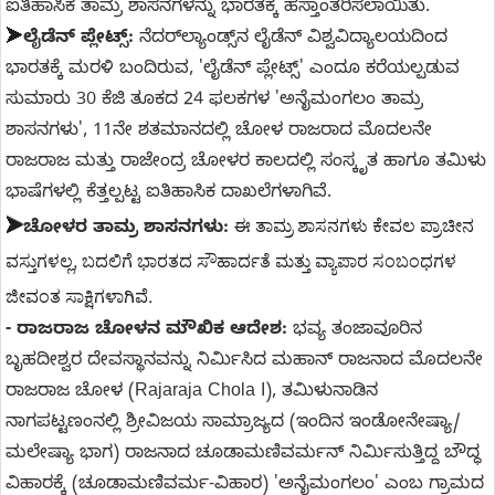
ಐತಿಹಾಸಿಕ ತಾಮ್ರ ಶಾಸನಗಳನ್ನು ಭಾರತಕ್ಕೆ ಹಸ್ತಾಂತರಿಸಲಾಯಿತು.
➤
ಲೈಡೆನ್ ಪ್ಲೇಟ್ಸ್:
ನೆದರ್‌ಲ್ಯಾಂಡ್ಸ್‌ನ ಲೈಡೆನ್ ವಿಶ್ವವಿದ್ಯಾಲಯದಿಂದ
ಭಾರತಕ್ಕೆ ಮರಳಿ ಬಂದಿರುವ, 'ಲೈಡೆನ್ ಪ್ಲೇಟ್ಸ್' ಎಂದೂ ಕರೆಯಲ್ಪಡುವ
ಸುಮಾರು 30 ಕೆಜಿ ತೂಕದ 24 ಫಲಕಗಳ 'ಅನೈಮಂಗಲಂ ತಾಮ್ರ
ಶಾಸನಗಳು', 11ನೇ ಶತಮಾನದಲ್ಲಿ ಚೋಳ ರಾಜರಾದ ಮೊದಲನೇ
ರಾಜರಾಜ ಮತ್ತು ರಾಜೇಂದ್ರ ಚೋಳರ ಕಾಲದಲ್ಲಿ ಸಂಸ್ಕೃತ ಹಾಗೂ ತಮಿಳು
ಭಾಷೆಗಳಲ್ಲಿ ಕೆತ್ತಲ್ಪಟ್ಟ ಐತಿಹಾಸಿಕ ದಾಖಲೆಗಳಾಗಿವೆ.
ಈ ತಾಮ್ರ ಶಾಸನಗಳು ಕೇವಲ ಪ್ರಾಚೀನ 
➤
ಚೋಳರ ತಾಮ್ರ ಶಾಸನಗ
ಳು:
ವಸ್ತುಗಳಲ್ಲ, ಬದಲಿಗೆ ಭಾರತದ ಸೌಹಾರ್ದತೆ ಮತ್ತು ವ್ಯಾಪಾರ ಸಂಬಂಧಗಳ 
ಜೀವಂತ ಸಾಕ್ಷಿಗಳಾಗಿವೆ.
- ರಾಜರಾಜ ಚೋಳನ ಮೌಖಿಕ ಆದೇಶ:
ಭವ್ಯ ತಂಜಾವೂರಿನ
ಬೃಹದೀಶ್ವರ ದೇವಸ್ಥಾನವನ್ನು ನಿರ್ಮಿಸಿದ ಮಹಾನ್ ರಾಜನಾದ ಮೊದಲನೇ
ರಾಜರಾಜ ಚೋಳ (Rajaraja Chola I), ತಮಿಳುನಾಡಿನ
ನಾಗಪಟ್ಟಣಂನಲ್ಲಿ ಶ್ರೀವಿಜಯ ಸಾಮ್ರಾಜ್ಯದ (ಇಂದಿನ ಇಂಡೋನೇಷ್ಯಾ/
ಮಲೇಷ್ಯಾ ಭಾಗ) ರಾಜನಾದ ಚೂಡಾಮಣಿವರ್ಮನ್ ನಿರ್ಮಿಸುತ್ತಿದ್ದ ಬೌದ್ಧ
ವಿಹಾರಕ್ಕೆ (ಚೂಡಾಮಣಿವರ್ಮ-ವಿಹಾರ) 'ಅನೈಮಂಗಲಂ' ಎಂಬ ಗ್ರಾಮದ