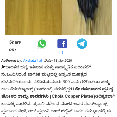
Share
on:
Authored by:
Akshata Halli
Date:
18 ಮೇ 2026
➤
ಭಾರತದ ಭವ್ಯ ಇತಿಹಾಸ ಮತ್ತು ಸಾಂಸ್ಕೃತಿಕ ಪರಂಪರೆಗೆ
ಸಂಬಂಧಿಸಿದಂತೆ ಜಾಗತಿಕ ಮಟ್ಟದಲ್ಲಿ ಅತ್ಯಂತ ಮಹತ್ವದ
ಬೆಳವಣಿಗೆಯೊಂದು ನಡೆದಿದೆ.
ಸುಮಾರು 300 ವರ್ಷಗಳಿಗಿಂತಲೂ ಹೆಚ್ಚು
ಕಾಲ ನೆದರ್‌ಲ್ಯಾಂಡ್ಸ್ (ಹಾಲೆಂಡ್) ವಶದಲ್ಲಿದ್ದ
11ನೇ ಶತಮಾನದ ಪ್ರಸಿದ್ಧ
ಚೋಳರ ತಾಮ್ರ ಶಾಸನಗಳು (Chola Copper Plates)
ಅಧಿಕೃತವಾಗಿ
ಭಾರತಕ್ಕೆ ಮರಳಿವೆ.
ಪ್ರಧಾನಿ ನರೇಂದ್ರ ಮೋದಿ ಅವರ ನೆದರ್‌ಲ್ಯಾಂಡ್ಸ್
ಪ್ರವಾಸದ ವೇಳೆ, ಡಚ್ ಪ್ರಧಾನಿ ರಾಬ್ ಜೆಟ್ಟೆನ್ ಅವರ ಸಮ್ಮುಖದಲ್ಲಿ ಈ