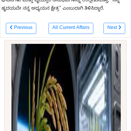
ಘಟನೆಗಳು ಮತ್ತು ವೈಯಕ್ತಿಕ ಅನುಭವಗಳನ್ನು ಉಲ್ಲೇಖಿಸುತ್ತಾ, “ನನ್ನ
ಹೃದಯವೇ ನನ್ನ ಅಧ್ಯಯನ ಕ್ಷೇತ್ರ” ಎಂಬುದಾಗಿ ತಿಳಿಸಿದ್ದಾರೆ.
Previous
All Current Affairs
Next