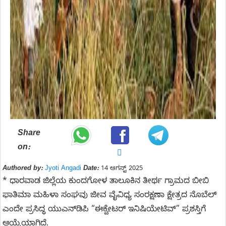
Share
on:
Authored by:
Jyoti Angadi
Date:
14 ಆಗಸ್ಟ್ 2025
* ಧಾರವಾಡ ಜಿಲ್ಲೆಯ ಕುಂದಗೋಳ ತಾಲೂಕಿನ ತೀರ್ಥ ಗ್ರಾಮದ ಬೀಬಿ
ಫಾತಿಮಾ ಮಹಿಳಾ ಸಂಘವು ಜೀವ ವೈವಿಧ್ಯ ಸಂರಕ್ಷಣಾ ಕ್ಷೇತ್ರದ ನೊಬೆಲ್
ಎಂದೇ ಪ್ರಸಿದ್ಧ ಯುಎನ್‌ಡಿಪಿ “ಈಕ್ವೇಟರ್ ಇನಿಷಿಯೇಟಿವ್” ಪ್ರಶಸ್ತಿಗೆ
ಆಯ್ಕೆಯಾಗಿದೆ.