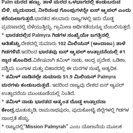
Palm ಮರದ ಹಣ್ಣು. ತಾಳೆ ಮರದ ಒಳಭಾಗದಲ್ಲಿ ಕಂಡುಬರುವ
ಬಿಳಿ, ಮೃದುವಾದ, ನೀರಿನಂಥ ಗೊಂಪುಗಳನ್ನೇ ಐಸ್ ಆ್ಯಪಲ್ ಎಂದು
ಕರೆಯಲಾಗುತ್ತದೆ.
ಭಾರತದ ಹಲವಾರು ರಾಜ್ಯಗಳಲ್ಲಿ ಇದು ದೊಡ್ಡ
ಪ್ರಮಾಣದಲ್ಲಿ ಬೆಳೆಯುತ್ತಿದ್ದು, ಗ್ರಾಮೀಣ ಆರ್ಥಿಕತೆಯನ್ನೂ ಬೆಂಬಲಿಸುತ್ತದೆ.
*
ಭಾರತದಲ್ಲಿನ Palmyra
ಗಿಡಗಳ ಸಂಖ್ಯೆಯೇ ಜಗತ್ತಿನಲ್ಲಿ
ಅತಿಹೆಚ್ಚು
.ದೇಶದಲ್ಲಿ ಸುಮಾರು
102 ಮಿಲಿಯನ್ (ಅಂದಾಜು) ತಾಳೆ
ಗಿಡಗಳಿವೆ
.ಇದರಿಂದ
ಭಾರತವು ಐಸ್ ಆ್ಯಪಲ್ ಉತ್ಪಾದನೆಯಲ್ಲಿ #1
ಸ್ಥಾನ ಹೊಂದಿದೆ.
ವಿಶೇಷವಾಗಿ ತಮಿಳ್ ನಾಡು, ಆಂಧ್ರ ಪ್ರದೇಶ, ಒಡಿಶಾ,
ಪಶ್ಚಿಮ ಬಂಗಾಳ ಮತ್ತು ಬಿಹಾರದಲ್ಲಿ ಈ ಮರಗಳ ಸಂಖ್ಯೆ ಅತ್ಯಧಿಕ.
*
ತಮಿಳ್ ನಾಡಿನಲ್ಲೇ ಸುಮಾರು 51.9 ಮಿಲಿಯನ್ Palmyra
ಮರಗಳು ಕಂಡುಬರುತ್ತವೆ.
ಇದರಿಂದ ರಾಜ್ಯವು ದೇಶದ ಐಸ್ ಆ್ಯಪಲ್
ಉತ್ಪಾದನೆಯ ಮುಂಚೂಣಿಯಲ್ಲಿ ನಿಂತಿದೆ.
*
ತಮಿಳ್ ನಾಡು ಭಾರತದ ಅತ್ಯಂತ ದೊಡ್ಡ ಉತ್ಪಾದನಾ
ಕೇಂದ್ರ
.ಥೂತುಕ್ಕುಡಿ, ರಾಮನಾಥಪುರಂ, ಪುದುಕೋಟೈ ಜಿಲ್ಲೆಗಳಲ್ಲಿ ಗಿಡಗಳ
ಸಾಂದ್ರತೆ ಹೆಚ್ಚು.
* ರಾಜ್ಯದಲ್ಲಿ
“Mission Palmyrah”
ಎಂಬ ಯೋಜನೆಯ ಮೂಲಕ