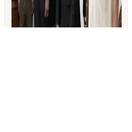
ತಮಿಳುನಾಡು ನಾಡಗೀತೆ ಶಿಷ್ಟಾಚಾರ ವಿವಾದ: ರಾಜ್ಯಪಾಲ ಆರ್.ಎನ್.
ರವಿಗೆ ಸಂಸದರ ಮನವಿ