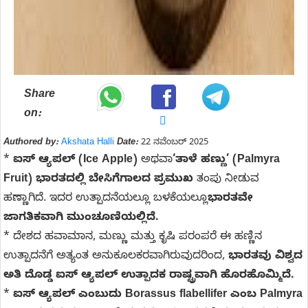
Share
on:
Authored by:
Akshata Halli
Date:
22 ನವೆಂಬರ್ 2025
*
ಐಸ್ ಆ್ಯಪಲ್ (Ice Apple)
ಅಥವಾ
‘ತಾಳೆ ಹಣ್ಣು’ (Palmyra
Fruit)
ಭಾರತದಲ್ಲಿ ಬೇಸಿಗೆಗಾಲದ ಪ್ರಮುಖ
ತಂಪು ನೀಡುವ
ಹಣ್ಣಾಗಿದೆ. ಇದರ ಉತ್ಪಾದನೆಯಲ್ಲೂ ಬಳಕೆಯಲ್ಲೂ
ಭಾರತವೇ
ಜಾಗತಿಕವಾಗಿ ಮುಂಚೂಣಿಯಲ್ಲಿದೆ.
* ದೇಶದ ಹವಾಮಾನ, ಮಣ್ಣು ಮತ್ತು ಕೃಷಿ ಪರಂಪರೆ ಈ ಹಣ್ಣಿನ
ಉತ್ಪಾದನೆಗೆ ಅತ್ಯಂತ ಅನುಕೂಲಕರವಾಗಿರುವುದರಿಂದ,
ಭಾರತವು ವಿಶ್ವದ
ಅತಿ ದೊಡ್ಡ ಐಸ್ ಆ್ಯಪಲ್ ಉತ್ಪಾದಕ ರಾಷ್ಟ್ರವಾಗಿ ಹೊರಹೊಮ್ಮಿದೆ.
*
ಐಸ್ ಆ್ಯಪಲ್ ಎಂಬುದು Borassus flabellifer ಎಂಬ Palmyra