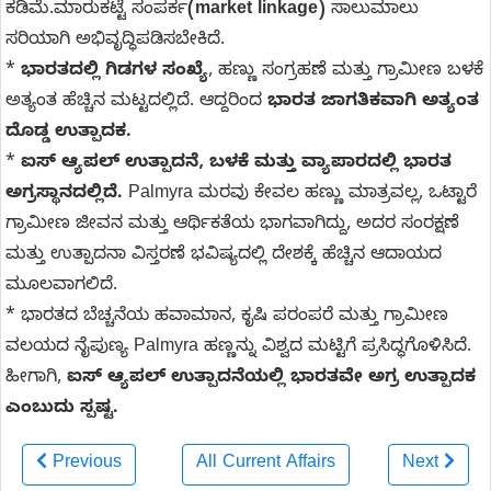
ಕಡಿಮೆ.ಮಾರುಕಟ್ಟೆ ಸಂಪರ್ಕ
(market linkage)
ಸಾಲುಮಾಲು
ಸರಿಯಾಗಿ ಅಭಿವೃದ್ಧಿಪಡಿಸಬೇಕಿದೆ.
*
ಭಾರತದಲ್ಲಿ ಗಿಡಗಳ ಸಂಖ್ಯೆ
, ಹಣ್ಣು ಸಂಗ್ರಹಣೆ ಮತ್ತು ಗ್ರಾಮೀಣ ಬಳಕೆ
ಅತ್ಯಂತ ಹೆಚ್ಚಿನ ಮಟ್ಟದಲ್ಲಿದೆ. ಆದ್ದರಿಂದ
ಭಾರತ ಜಾಗತಿಕವಾಗಿ ಅತ್ಯಂತ
ದೊಡ್ಡ ಉತ್ಪಾದಕ.
*
ಐಸ್ ಆ್ಯಪಲ್ ಉತ್ಪಾದನೆ, ಬಳಕೆ ಮತ್ತು ವ್ಯಾಪಾರದಲ್ಲಿ ಭಾರತ
ಅಗ್ರಸ್ಥಾನದಲ್ಲಿದೆ.
Palmyra ಮರವು ಕೇವಲ ಹಣ್ಣು ಮಾತ್ರವಲ್ಲ, ಒಟ್ಟಾರೆ
ಗ್ರಾಮೀಣ ಜೀವನ ಮತ್ತು ಆರ್ಥಿಕತೆಯ ಭಾಗವಾಗಿದ್ದು, ಅದರ ಸಂರಕ್ಷಣೆ
ಮತ್ತು ಉತ್ಪಾದನಾ ವಿಸ್ತರಣೆ ಭವಿಷ್ಯದಲ್ಲಿ ದೇಶಕ್ಕೆ ಹೆಚ್ಚಿನ ಆದಾಯದ
ಮೂಲವಾಗಲಿದೆ.
* ಭಾರತದ ಬೆಚ್ಚನೆಯ ಹವಾಮಾನ, ಕೃಷಿ ಪರಂಪರೆ ಮತ್ತು ಗ್ರಾಮೀಣ
ವಲಯದ ನೈಪುಣ್ಯ Palmyra ಹಣ್ಣನ್ನು ವಿಶ್ವದ ಮಟ್ಟಿಗೆ ಪ್ರಸಿದ್ಧಗೊಳಿಸಿದೆ.
ಹೀಗಾಗಿ,
ಐಸ್ ಆ್ಯಪಲ್ ಉತ್ಪಾದನೆಯಲ್ಲಿ ಭಾರತವೇ ಅಗ್ರ ಉತ್ಪಾದಕ
ಎಂಬುದು ಸ್ಪಷ್ಟ.
Previous
All Current Affairs
Next