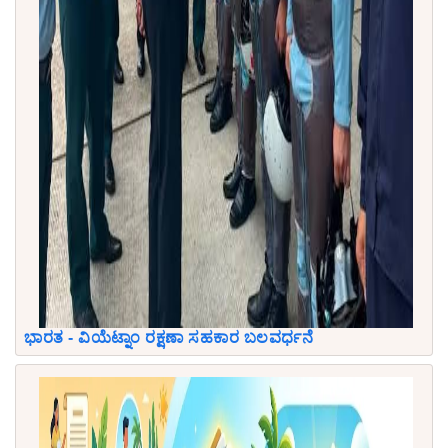
ಭಾರತ - ವಿಯೆಟ್ನಾಂ ರಕ್ಷಣಾ ಸಹಕಾರ ಬಲವರ್ಧನೆ