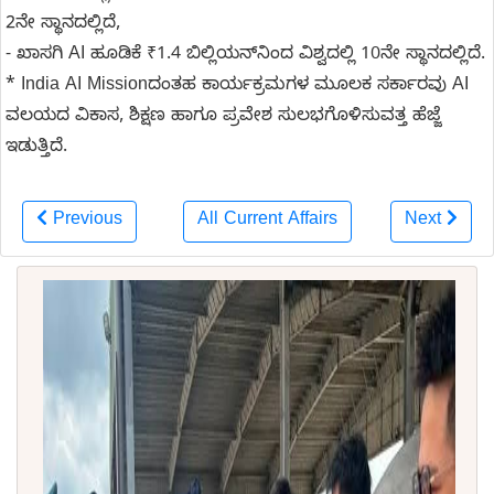
2ನೇ ಸ್ಥಾನದಲ್ಲಿದೆ,
- ಖಾಸಗಿ AI ಹೂಡಿಕೆ ₹1.4 ಬಿಲ್ಲಿಯನ್‌ನಿಂದ ವಿಶ್ವದಲ್ಲಿ 10ನೇ ಸ್ಥಾನದಲ್ಲಿದೆ.
* India AI Missionದಂತಹ ಕಾರ್ಯಕ್ರಮಗಳ ಮೂಲಕ ಸರ್ಕಾರವು AI
ವಲಯದ ವಿಕಾಸ, ಶಿಕ್ಷಣ ಹಾಗೂ ಪ್ರವೇಶ ಸುಲಭಗೊಳಿಸುವತ್ತ ಹೆಜ್ಜೆ
ಇಡುತ್ತಿದೆ.
Previous
All Current Affairs
Next