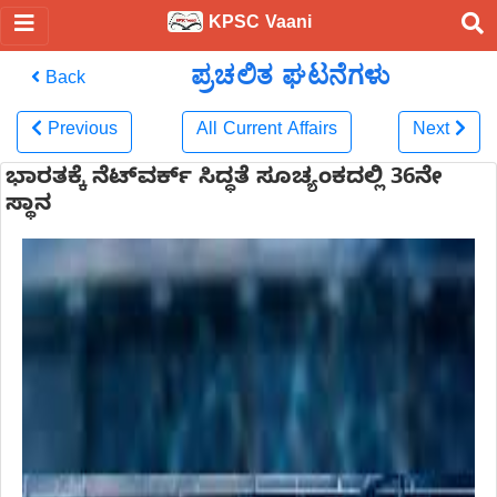
KPSC Vaani
ಪ್ರಚಲಿತ ಘಟನೆಗಳು
Back
Previous
All Current Affairs
Next
ಭಾರತಕ್ಕೆ ನೆಟ್‌ವರ್ಕ್ ಸಿದ್ಧತೆ ಸೂಚ್ಯಂಕದಲ್ಲಿ 36ನೇ
ಸ್ಥಾನ