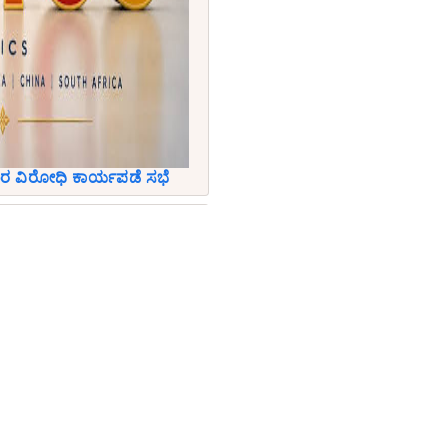
್ಟಾಚಾರ ವಿರೋಧಿ ಕಾರ್ಯಪಡೆ ಸಭೆ