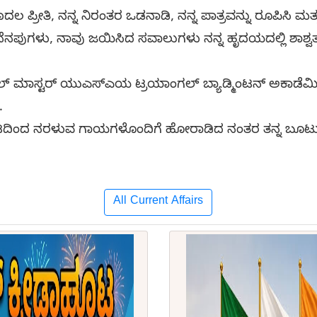
ದಲ ಪ್ರೀತಿ, ನನ್ನ ನಿರಂತರ ಒಡನಾಡಿ, ನನ್ನ ಪಾತ್ರವನ್ನು ರೂಪಿಸಿ ಮತ್ತು ನ
 ನೆನಪುಗಳು, ನಾವು ಜಯಿಸಿದ ಸವಾಲುಗಳು ನನ್ನ ಹೃದಯದಲ್ಲಿ ಶಾಶ್
ಲ್ ಮಾಸ್ಟರ್ ಯುಎಸ್ಎಯ ಟ್ರಯಾಂಗಲ್ ಬ್ಯಾಡ್ಮಿಂಟನ್ ಅಕಾಡೆಮಿ
ೆ.
ೂಟದಿಂದ ನರಳುವ ಗಾಯಗಳೊಂದಿಗೆ ಹೋರಾಡಿದ ನಂತರ ತನ್ನ ಬೂಟುಗ
All Current Affairs