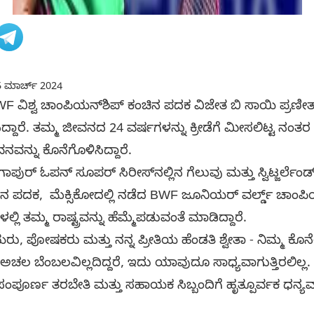
 ಮಾರ್ಚ್ 2024
F ವಿಶ್ವ ಚಾಂಪಿಯನ್‌ಶಿಪ್ ಕಂಚಿನ ಪದಕ ವಿಜೇತ ಬಿ ಸಾಯಿ ಪ್ರಣೀ
ಷಿಸಿದ್ದಾರೆ. ತಮ್ಮ ಜೀವನದ 24 ವರ್ಷಗಳನ್ನು ಕ್ರೀಡೆಗೆ ಮೀಸಲಿಟ್ಟ ನಂತ
ಜೀವನವನ್ನು ಕೊನೆಗೊಳಿಸಿದ್ದಾರೆ.
ಪುರ್ ಓಪನ್ ಸೂಪರ್ ಸಿರೀಸ್‌ನಲ್ಲಿನ ಗೆಲುವು ಮತ್ತು ಸ್ವಿಟ್ಜರ್ಲೆಂಡ್
ಕಂಚಿನ ಪದಕ, ಮೆಕ್ಸಿಕೋದಲ್ಲಿ ನಡೆದ BWF ಜೂನಿಯರ್ ವರ್ಲ್ಡ್ ಚಾಂಪಿ
ಿ ತಮ್ಮ ರಾಷ್ಟ್ರವನ್ನು ಹೆಮ್ಮೆಪಡುವಂತೆ ಮಾಡಿದ್ದಾರೆ.
ಜಿಯರು, ಪೋಷಕರು ಮತ್ತು ನನ್ನ ಪ್ರೀತಿಯ ಹೆಂಡತಿ ಶ್ವೇತಾ - ನಿಮ್ಮ ಕೊನ
ಅಚಲ ಬೆಂಬಲವಿಲ್ಲದಿದ್ದರೆ, ಇದು ಯಾವುದೂ ಸಾಧ್ಯವಾಗುತ್ತಿರಲಿಲ್ಲ
ಂಪೂರ್ಣ ತರಬೇತಿ ಮತ್ತು ಸಹಾಯಕ ಸಿಬ್ಬಂದಿಗೆ ಹೃತ್ಪೂರ್ವಕ ಧನ್