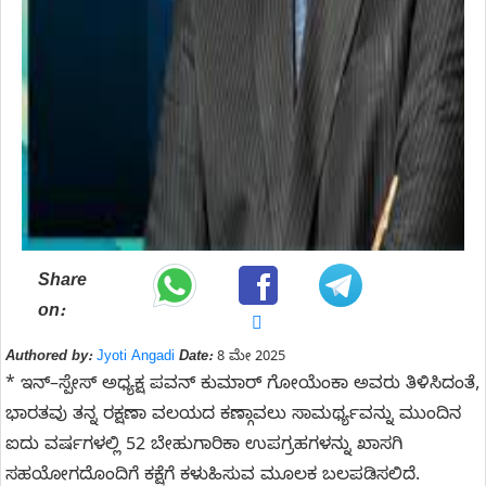
Share
on:
Authored by:
Jyoti Angadi
Date:
8 ಮೇ 2025
* ಇನ್–ಸ್ಪೇಸ್ ಅಧ್ಯಕ್ಷ ಪವನ್ ಕುಮಾರ್ ಗೋಯೆಂಕಾ ಅವರು ತಿಳಿಸಿದಂತೆ,
ಭಾರತವು ತನ್ನ ರಕ್ಷಣಾ ವಲಯದ ಕಣ್ಗಾವಲು ಸಾಮರ್ಥ್ಯವನ್ನು ಮುಂದಿನ
ಐದು ವರ್ಷಗಳಲ್ಲಿ 52 ಬೇಹುಗಾರಿಕಾ ಉಪಗ್ರಹಗಳನ್ನು ಖಾಸಗಿ
ಸಹಯೋಗದೊಂದಿಗೆ ಕಕ್ಷೆಗೆ ಕಳುಹಿಸುವ ಮೂಲಕ ಬಲಪಡಿಸಲಿದೆ.