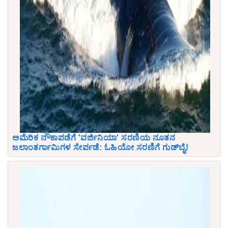
ಅಮೆರಿಕ ನೌಕಾಪಡೆಗೆ 'ವರ್ಜಿನಿಯಾ' ಸರಣಿಯ ನೂತನ
ಜಲಾಂತರ್ಗಾಮಿಗಳ ಸೇರ್ಪಡೆ: ಓಹಿಯೋ ಸರಣಿಗೆ ಗುಡ್‌ಬೈ!