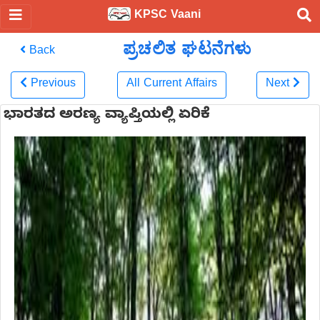
KPSC Vaani
ಪ್ರಚಲಿತ ಘಟನೆಗಳು
Back
Previous
All Current Affairs
Next
ಭಾರತದ ಅರಣ್ಯ ವ್ಯಾಪ್ತಿಯಲ್ಲಿ ಏರಿಕೆ