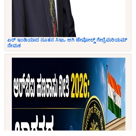
ಏರ್ ಇಂಡಿಯಾದ ನೂತನ ಸಿಇಒ ಆಗಿ ಟೇವೋಲ್ಡ್ ಗೇಬ್ರೆಮರಿಯಮ್
ನೇಮಕ