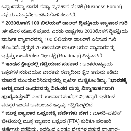
ಒಪ್ಪಂದವನ್ನು ಭಾರತ–ರಷ್ಯಾ ವ್ಯವಹಾರ ವೇದಿಕೆ (Business Forum)
ಸಭೆಯ ಮುನ್ನವೇ ಅಂತಿಮಗೊಳಿಸಲಾಗಿದೆ.
*
2030ರೊಳಗೆ 100 ಬಿಲಿಯನ್ ಡಾಲರ್ ದ್ವಿಪಕ್ಷೀಯ ವ್ಯಾಪಾರ ಗುರಿ
:
ಈ ಹೊಸ ಯೊಜನೆ ಪ್ರಕಾರ, ಎರಡು ರಾಷ್ಟ್ರಗಳು 2030ರೊಳಗೆ ದ್ವಿಪಕ್ಷೀಯ
ವಾರ್ಷಿಕ ವ್ಯಾಪಾರವನ್ನು 100 ಬಿಲಿಯನ್ ಡಾಲರ್‌ಗೆ ಏರಿಸುವ ಗುರಿ
ಹೊಂದಿವೆ. ಪ್ರಸ್ತುತ 70 ಬಿಲಿಯನ್ ಡಾಲರ್‌ ಇರುವ ವ್ಯಾಪಾರವನ್ನು
ಇನ್ನಷ್ಟು ಬಲಪಡಿಸಲು ನೀಲನಕ್ಷೆ (Roadmap) ಸಿದ್ಧವಾಗಿದೆ.
*
ಇಂಧನ ಕ್ಷೇತ್ರದಲ್ಲಿ ಗಟ್ಟಿಯಾದ ಸಹಕಾರ :
ಅಂತರರಾಷ್ಟ್ರೀಯ
ಒತ್ತಡಗಳ ನಡುವೆಯೂ ಭಾರತವು ರಷ್ಯಾದಿಂದ ತೈಲ ಆಮದು ಕಡಿಮೆ
ಮಾಡದೆ ಮುಂದುವರಿಸಿರುವುದನ್ನು ಪುಟಿನ್ ಮೆಚ್ಚಿಕೊಂಡಿದ್ದು, “
ಭಾರತಕ್ಕೆ
ಅಗತ್ಯವಾದ ಇಂಧನವನ್ನು ನಿರಂತರ ಮತ್ತು ವಿಶ್ವಾಸಾರ್ಹವಾಗಿ
ಪೂರೈಸುತ್ತೇವೆ”
ಎಂದು ಬಲವಾದ ಸಂದೇಶ ನೀಡಿದ್ದಾರೆ. ಇದರಿಂದ
ಪರಸ್ಪರ ಇಂಧನ ಅವಲಂಬನೆ ಇನ್ನಷ್ಟು ಗಟ್ಟಿಗೊಳ್ಳಲಿದೆ.
*
ಮುಕ್ತ ವ್ಯಾಪಾರ ಒಪ್ಪಂದಕ್ಕೆ ಚರ್ಚೆಗಳು ವೇಗ :
ಮೋದಿ–ಪುಟಿನ್
ಭೇಟಿಯಲ್ಲಿ ಮುಕ್ತ ವ್ಯಾಪಾರ ಒಪ್ಪಂದ (FTA) ಕುರಿತೂ ಫಲಕಾರಿ
ಚರ್ಚೆಗಳು ನಡೆದಿದ್ದು, ಇದರಿಂದ ಎರಡೂ ದೇಶಗಳ ನಡುವೆ ವ್ಯಾಪಾರ–