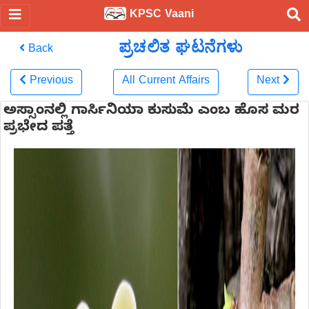
KPSC Vaani
ಪ್ರಚಲಿತ ಘಟನೆಗಳು
Back
Previous
All Current Affairs
Next
ಅಸ್ಸಾಂನಲ್ಲಿ ಗಾರ್ಸಿನಿಯಾ ಕುಸುಮೆ ಎಂಬ ಹೊಸ ಮರ
ಪ್ರಭೇದ ಪತ್ತೆ