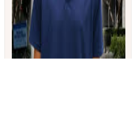
ಪ್ರಪಂಚದ ಅತ್ಯಂತ ಕಿರಿಯ ಪ್ರೊಫೆಸರ್: 18ರ ಹರೆಯದಲ್ಲೇ 306
ವರ್ಷಗಳ ಗಿನ್ನೆಸ್ ದಾಖಲೆ ಮುರಿದ ನೇಥನ್ ಥಾಮಸ್