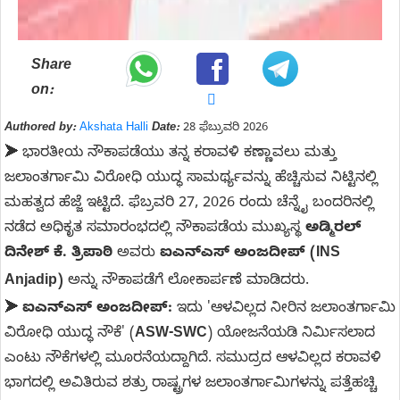
Share
on:
Authored by:
Akshata Halli
Date:
28 ಫೆಬ್ರುವರಿ 2026
➤
ಭಾರತೀಯ ನೌಕಾಪಡೆಯು ತನ್ನ ಕರಾವಳಿ ಕಣ್ಣಾವಲು ಮತ್ತು
ಜಲಾಂತರ್ಗಾಮಿ ವಿರೋಧಿ ಯುದ್ಧ ಸಾಮರ್ಥ್ಯವನ್ನು ಹೆಚ್ಚಿಸುವ ನಿಟ್ಟಿನಲ್ಲಿ
ಮಹತ್ವದ ಹೆಜ್ಜೆ ಇಟ್ಟಿದೆ. ಫೆಬ್ರವರಿ 27, 2026 ರಂದು ಚೆನ್ನೈ ಬಂದರಿನಲ್ಲಿ
ನಡೆದ ಅಧಿಕೃತ ಸಮಾರಂಭದಲ್ಲಿ ನೌಕಾಪಡೆಯ ಮುಖ್ಯಸ್ಥ
ಅಡ್ಮಿರಲ್
ದಿನೇಶ್ ಕೆ. ತ್ರಿಪಾಠಿ
ಅವರು
ಐಎನ್‌ಎಸ್ ಅಂಜದೀಪ್ (INS
Anjadip)
ಅನ್ನು ನೌಕಾಪಡೆಗೆ ಲೋಕಾರ್ಪಣೆ ಮಾಡಿದರು.
➤
ಐಎನ್‌ಎಸ್ ಅಂಜದೀಪ್:
ಇದು 'ಆಳವಿಲ್ಲದ ನೀರಿನ ಜಲಾಂತರ್ಗಾಮಿ
ವಿರೋಧಿ ಯುದ್ಧ ನೌಕೆ' (
ASW-SWC
) ಯೋಜನೆಯಡಿ ನಿರ್ಮಿಸಲಾದ
ಎಂಟು ನೌಕೆಗಳಲ್ಲಿ ಮೂರನೆಯದ್ದಾಗಿದೆ. ಸಮುದ್ರದ ಆಳವಿಲ್ಲದ ಕರಾವಳಿ
ಭಾಗದಲ್ಲಿ ಅವಿತಿರುವ ಶತ್ರು ರಾಷ್ಟ್ರಗಳ ಜಲಾಂತರ್ಗಾಮಿಗಳನ್ನು ಪತ್ತೆಹಚ್ಚಿ