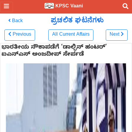
KPSC Vaani
ಪ್ರಚಲಿತ ಘಟನೆಗಳು
Back
Previous
All Current Affairs
Next
ಭಾರತೀಯ ನೌಕಾಪಡೆಗೆ ‘ಡಾಲ್ಫಿನ್ ಹಂಟರ್’
ಐಎನ್‌ಎಸ್ ಅಂಜದೀಪ್ ಸೇರ್ಪಡೆ