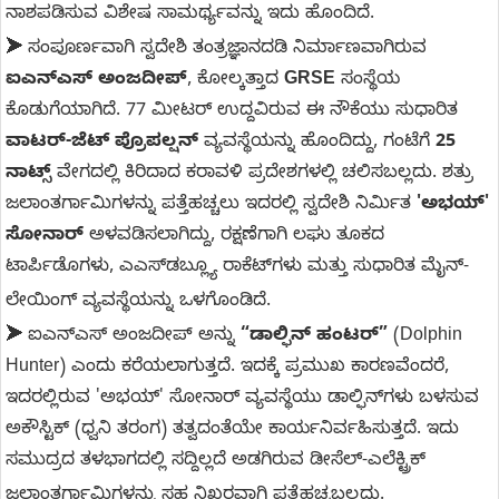
ನಾಶಪಡಿಸುವ ವಿಶೇಷ ಸಾಮರ್ಥ್ಯವನ್ನು ಇದು ಹೊಂದಿದೆ.
➤
ಸಂಪೂರ್ಣವಾಗಿ ಸ್ವದೇಶಿ ತಂತ್ರಜ್ಞಾನದಡಿ ನಿರ್ಮಾಣವಾಗಿರುವ
ಐಎನ್‌ಎಸ್ ಅಂಜದೀಪ್
, ಕೋಲ್ಕತ್ತಾದ
GRSE
ಸಂಸ್ಥೆಯ
ಕೊಡುಗೆಯಾಗಿದೆ. 77 ಮೀಟರ್ ಉದ್ದವಿರುವ ಈ ನೌಕೆಯು ಸುಧಾರಿತ
ವಾಟರ್-ಜೆಟ್ ಪ್ರೊಪಲ್ಷನ್
ವ್ಯವಸ್ಥೆಯನ್ನು ಹೊಂದಿದ್ದು, ಗಂಟೆಗೆ
25
ನಾಟ್ಸ್
ವೇಗದಲ್ಲಿ ಕಿರಿದಾದ ಕರಾವಳಿ ಪ್ರದೇಶಗಳಲ್ಲಿ ಚಲಿಸಬಲ್ಲದು. ಶತ್ರು
ಜಲಾಂತರ್ಗಾಮಿಗಳನ್ನು ಪತ್ತೆಹಚ್ಚಲು ಇದರಲ್ಲಿ ಸ್ವದೇಶಿ ನಿರ್ಮಿತ
'ಅಭಯ್'
ಸೋನಾರ್
ಅಳವಡಿಸಲಾಗಿದ್ದು, ರಕ್ಷಣೆಗಾಗಿ ಲಘು ತೂಕದ
ಟಾರ್ಪಿಡೊಗಳು, ಎಎಸ್‌ಡಬ್ಲ್ಯೂ ರಾಕೆಟ್‌ಗಳು ಮತ್ತು ಸುಧಾರಿತ ಮೈನ್-
ಲೇಯಿಂಗ್ ವ್ಯವಸ್ಥೆಯನ್ನು ಒಳಗೊಂಡಿದೆ.
➤
ಐಎನ್‌ಎಸ್ ಅಂಜದೀಪ್ ಅನ್ನು
“ಡಾಲ್ಫಿನ್ ಹಂಟರ್”
(Dolphin
Hunter) ಎಂದು ಕರೆಯಲಾಗುತ್ತದೆ. ಇದಕ್ಕೆ ಪ್ರಮುಖ ಕಾರಣವೆಂದರೆ,
ಇದರಲ್ಲಿರುವ 'ಅಭಯ್' ಸೋನಾರ್ ವ್ಯವಸ್ಥೆಯು ಡಾಲ್ಫಿನ್‌ಗಳು ಬಳಸುವ
ಅಕೌಸ್ಟಿಕ್ (ಧ್ವನಿ ತರಂಗ) ತತ್ವದಂತೆಯೇ ಕಾರ್ಯನಿರ್ವಹಿಸುತ್ತದೆ. ಇದು
ಸಮುದ್ರದ ತಳಭಾಗದಲ್ಲಿ ಸದ್ದಿಲ್ಲದೆ ಅಡಗಿರುವ ಡೀಸೆಲ್-ಎಲೆಕ್ಟ್ರಿಕ್
ಜಲಾಂತರ್ಗಾಮಿಗಳನ್ನು ಸಹ ನಿಖರವಾಗಿ ಪತ್ತೆಹಚ್ಚಬಲ್ಲದು.