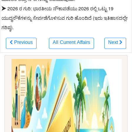
ಮೂಲಕ ಶತ್ರು ನೌಕೆಗಳನ್ನು ತಡೆಯುವುದು.
2026 ರ ಗುರಿ: ಭಾರತೀಯ ನೌಕಾಪಡೆಯು 2026 ರಲ್ಲಿ ಒಟ್ಟು 19
➤
ಯುದ್ಧನೌಕೆಗಳನ್ನು ಸೇರ್ಪಡೆಗೊಳಿಸುವ ಗುರಿ ಹೊಂದಿದೆ (ಇದು ಇತಿಹಾಸದಲ್ಲೇ
ಗರಿಷ್ಠ).
Previous
All Current Affairs
Next