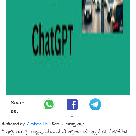
Share
on:
Authored by:
Akshata Halli
Date:
8 ಆಗಸ್ಟ್ 2025
* ಇಲ್ಲಿನಾಯ್ಸ್ ರಾಜ್ಯವು ಮಾನವ ಮೇಲ್ವಿಚಾರಣೆ ಇಲ್ಲದೆ AI ವೇದಿಕೆಗಳು