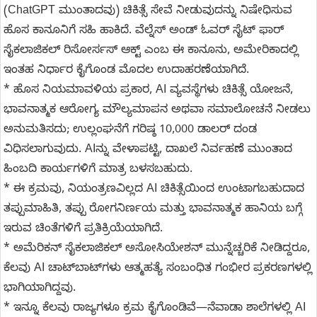
(ChatGPT ಮುಂತಾದವು) ಚಿಕಿತ್ಸೆ ಸೇವೆ ನೀಡುವುದನ್ನು ನಿಷೇಧಿಸುವ
ಹೊಸ ಕಾನೂನಿಗೆ ಸಹಿ ಹಾಕಿದೆ. ವೆಲ್ನೆಸ್ ಅಂಡ್ ಓವರ್ ಸೈಟ್ ಫಾರ್
ಸೈಕಲಾಜಿಕಲ್ ರಿಸೋರ್ಸಸ್ ಆಕ್ಟ್ ಎಂಬ ಈ ಕಾನೂನು, ಅಮೇರಿಕಾದಲ್ಲಿ
ಇಂತಹ ನಿರ್ಧಾರ ಕೈಗೊಂಡ ಮೊದಲ ಉದಾಹರಣೆಯಾಗಿದೆ.
* ಹೊಸ ನಿಯಮಾವಳಿಯ ಪ್ರಕಾರ, AI ವ್ಯವಸ್ಥೆಗಳು ಚಿಕಿತ್ಸೆ ಯೋಜನೆ,
ಭಾವನಾತ್ಮಕ ಆರೋಗ್ಯ ಮೌಲ್ಯಮಾಪನ ಅಥವಾ ಸಮಾಲೋಚನೆ ನೀಡಲು
ಅನುಮತಿಸದು; ಉಲ್ಲಂಘನೆಗೆ ಗರಿಷ್ಠ 10,000 ಡಾಲರ್ ದಂಡ
ವಿಧಿಸಲಾಗುವುದು. AIನ್ನು ವೇಳಾಪಟ್ಟಿ, ದಾಖಲೆ ನಿರ್ವಹಣೆ ಮುಂತಾದ
ಹಿಂಬದಿ ಕಾರ್ಯಗಳಿಗೆ ಮಾತ್ರ ಬಳಸಬಹುದು.
* ಈ ಕ್ರಮವು, ನಿಯಂತ್ರಣವಿಲ್ಲದ AI ಚಿಕಿತ್ಸೆಯಿಂದ ಉಂಟಾಗಬಹುದಾದ
ತಪ್ಪುಮಾಹಿತಿ, ತಪ್ಪು ರೋಗನಿರ್ಣಯ ಮತ್ತು ಭಾವನಾತ್ಮಕ ಹಾನಿಯ ಬಗ್ಗೆ
ಇರುವ ಚಿಂತೆಗಳಿಗೆ ಪ್ರತಿಕ್ರಿಯೆಯಾಗಿದೆ.
* ಅಮೆರಿಕನ್ ಸೈಕಲಾಜಿಕಲ್ ಅಸೋಸಿಯೇಶನ್ ಮುನ್ನೆಚ್ಚರಿಕೆ ನೀಡಿದ್ದರೂ,
ಕೆಲವು AI ಚಾಟ್‌ಬಾಟ್‌ಗಳು ಆತ್ಮಹತ್ಯೆ ಸಂಬಂಧಿತ ಗಂಭೀರ ಪ್ರಕರಣಗಳಲ್ಲಿ
ಭಾಗಿಯಾಗಿದ್ದವು.
* ಇನ್ನೂ ಕೆಲವು ರಾಜ್ಯಗಳೂ ಕ್ರಮ ಕೈಗೊಂಡಿವೆ—ನೆವಾಡಾ ಶಾಲೆಗಳಲ್ಲಿ AI