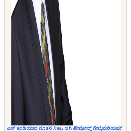
ಏರ್ ಇಂಡಿಯಾದ ನೂತನ ಸಿಇಒ ಆಗಿ ಟೇವೋಲ್ಡ್ ಗೇಬ್ರೆಮರಿಯಮ್