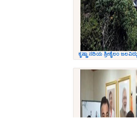
ಕೃಷ್ಣಾ ನದಿಯ ಶ್ರೀಶೈಲಂ ಜಲವಿದ