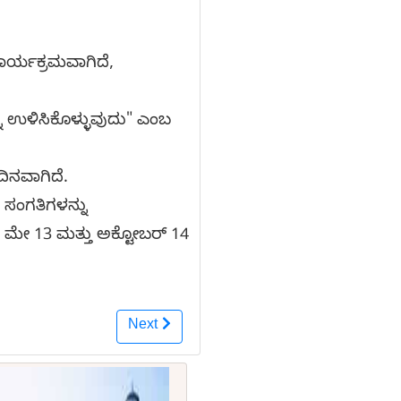
ಕಾರ್ಯಕ್ರಮವಾಗಿದೆ,
ು ಉಳಿಸಿಕೊಳ್ಳುವುದು" ಎಂಬ
ದಿನವಾಗಿದೆ.
 ಸಂಗತಿಗಳನ್ನು
್ಷ ಮೇ 13 ಮತ್ತು ಅಕ್ಟೋಬರ್ 14
Next