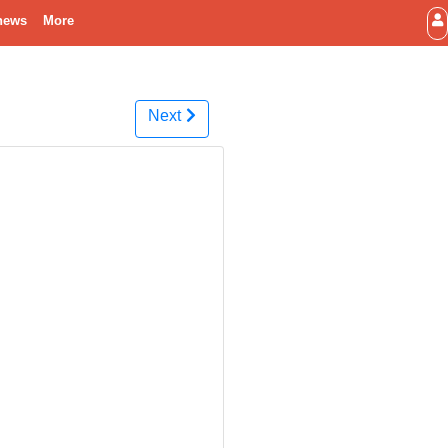
news
More
Next