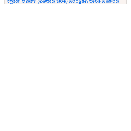
ಕ್ಲೌಡೆಡ್ ಲೆಪರ್ಡ್ (ಮೋಡದ ಚಿರತೆ) ಸಂರಕ್ಷಣೆಗೆ ಭಾರತ ಸರ್ಕಾರದ
ನೂತನ ಕ್ರಿಯಾ ಯೋಜನೆ