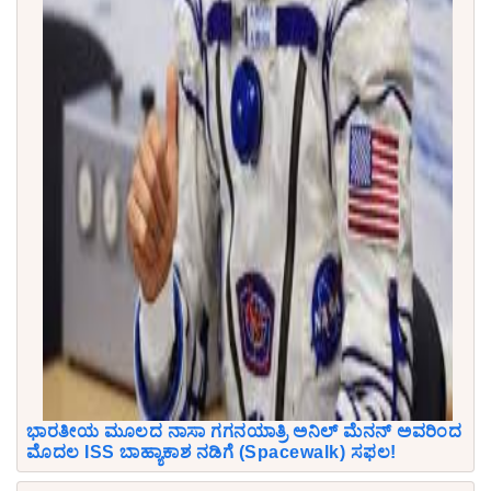
ಭಾರತೀಯ ಮೂಲದ ನಾಸಾ ಗಗನಯಾತ್ರಿ ಅನಿಲ್ ಮೆನನ್ ಅವರಿಂದ
ಮೊದಲ ISS ಬಾಹ್ಯಾಕಾಶ ನಡಿಗೆ (Spacewalk) ಸಫಲ!