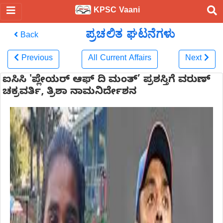
KPSC Vaani
ಪ್ರಚಲಿತ ಘಟನೆಗಳು
Back
Previous
All Current Affairs
Next
ಐಸಿಸಿ 'ಪ್ಲೇಯರ್ ಆಫ್ ದಿ ಮಂತ್’ ಪ್ರಶಸ್ತಿಗೆ ವರುಣ್
ಚಕ್ರವರ್ತಿ, ತ್ರಿಶಾ ನಾಮನಿರ್ದೇಶನ