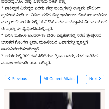
ಪಡೆದಿದ್ದು,7.66 ರಷ್ಟು ಎಕಾನಮಿ ರೇಟ್ ಇತ್ತು.
* ಪಾಕಿಸ್ತಾನ ವಿರುದ್ಧದ ಎರಡು ಟೆಸ್ಟ್ ಪಂದ್ಯಗಳಲ್ಲಿ ಉತ್ತಮ ಬೌಲಿಂಗ್
ಪ್ರದರ್ಶನ ನೀಡಿ 19 ವಿಕೆಟ್ ಪಡೆದ ವೆಸ್ಟ್ ಇಂಡೀಸ್‌ನ ಜೊಮೆಲ್ ವಾರಿಕನ್
ಮತ್ತು ಅದೇ ಸರಣಿಯಲ್ಲಿ 16 ವಿಕೆಟ್ ಪಡೆದ ಪಾಕಿಸ್ತಾನದ ನೋಮನ್ ಅಲಿ
ಈ ಪ್ರಶಸ್ತಿ ಈ ಪೈಪೋಟಿಯಲ್ಲಿದ್ದಾರೆ.
* ಐಸಿಸಿ ಮಹಿಳಾ ಅಂಡರ್-19 ಟಿ-20 ವಿಶ್ವಕಪ್‌ನಲ್ಲಿ ಸರಣಿ ಶ್ರೇಷ್ಠಳಾದ
ಭಾರತದ ಗೊಂಗಡಿ ತ್ರಿಷಾ, ಮಹಿಳೆಯರ ವಿಭಾಗದಲ್ಲಿ ಪ್ರಶಸ್ತಿಗೆ
ನಾಮನಿರ್ದೇಶಿತರಾಗಿದ್ದಾರೆ.
* ಸರಣಿಯಲ್ಲಿ 309 ರನ್‌ ಸಿಡಿಸಿರುವ ತ್ರಿಷಾ ಅವರು, ಶತಕ ಬಾರಿಸಿದ
ಮೊದಲ ಆಟಗಾರ್ತಿಯೂ ಆಗಿದ್ದರೆ.
Previous
All Current Affairs
Next