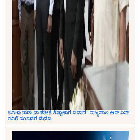
ತಮಿಳುನಾಡು ನಾಡಗೀತೆ ಶಿಷ್ಟಾಚಾರ ವಿವಾದ: ರಾಜ್ಯಪಾಲ ಆರ್.ಎನ್.
ರವಿಗೆ ಸಂಸದರ ಮನವಿ