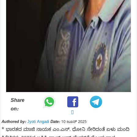
Share
on:
Authored by:
Jyoti Angadi
Date:
10 ಜೂನ್ 2025
* ಭಾರತದ ಮಾಜಿ ನಾಯಕ ಎಂ.ಎಸ್‌. ಧೋನಿ ಸೇರಿದಂತೆ ಏಳು ಮಂದಿ