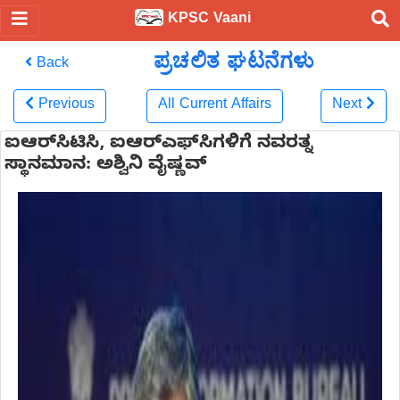
KPSC Vaani
ಪ್ರಚಲಿತ ಘಟನೆಗಳು
Back
Previous
All Current Affairs
Next
ಐಆರ್​ಸಿಟಿಸಿ, ಐಆರ್​ಎಫ್​ಸಿಗಳಿಗೆ ನವರತ್ನ
ಸ್ಥಾನಮಾನ: ಅಶ್ವಿನಿ ವೈಷ್ಣವ್