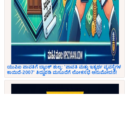
ಯುಪಿಐ ಪಾವತಿಗೆ ಬ್ಯಾಂಕ್ ಶುಲ್ಕ: 'ಪಾವತಿ ಮತ್ತು ಇತ್ಯರ್ಥ ವ್ಯವಸ್ಥೆಗಳ
ಕಾಯಿದೆ-2007' ತಿದ್ದುಪಡಿ ಮಸೂದೆಗೆ ಲೋಕಸಭೆ ಅನುಮೋದನೆ!