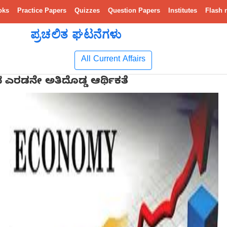
oks
Practice Papers
Quizzes
Question Papers
Institutes
Flash 
ಪ್ರಚಲಿತ ಘಟನೆಗಳು
All Current Affairs
ದ ಎರಡನೇ ಅತಿದೊಡ್ಡ ಆರ್ಥಿಕತೆ