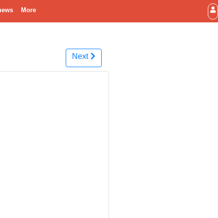
news
More
Next