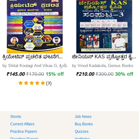
ಕ್ರಿಯೇಟಿವ್ ಪ್ರಚಲಿತ ಘಟನೆಗಳು - 2024 | ಜನವರಿ 2024 ರಿಂದ ಅಕ್ಟ
ಜೀನಿಯಸ್ KAS ಪ್ರಶ್ನೋತ್ತರ ಕೈಪಿ
by Shital Koulagi And Vikas G, ಕ್ರಿಯೇಟಿವ್ IAS Publication
by Vinod Kadakola, Genius Books
₹145.00
₹170.00
15% off
₹210.00
₹300.00
30% off
(3)
Shorts
Job News
Current Affairs
Buy Books
Practice Papers
Quizzes