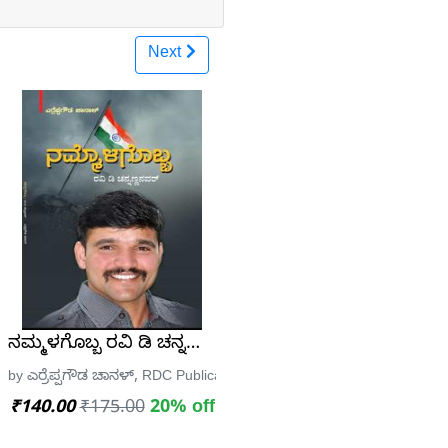
Next
ಸಮಾಜ ವಿಜ್ಞಾನ | Laxman Gadekar
 A Bademiya
ನಮ್ಮಳಗೊಬ್ಬ ರವಿ ಡಿ ಚನ್ನಣ್ಣನವರ - ಎರ್ರೆಪ್ಪಗೌಡ ಚಾನಳ್ |
ಲಿಕೇಷನ್ ಧಾರವಾಡ
by ಎರ್ರೆಪ್ಪಗೌಡ ಚಾನಳ್, RDC Publication
₹140.00
₹175.00
20% off