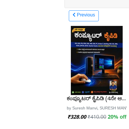
Previous
ಕಂಪ್ಯೂಟರ್ ಕೈಪಿಡಿ (4ನೇ ಆವ
by Suresh Manvi, SURESH MANV
₹328.00
₹410.00
20% off