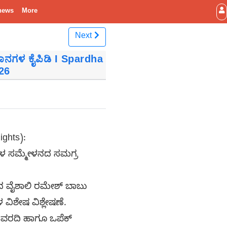
news
More
Next
ಯಮಾನಗಳ ಕೈಪಿಡಿ I Spardha
26
ghts):
ಗಳ ಸಮ್ಮೇಳನದ ಸಮಗ್ರ
ತರಾದ ವೈಶಾಲಿ ರಮೇಶ್ ಬಾಬು
ಿಶೇಷ ವಿಶ್ಲೇಷಣೆ.
ಿ ವರದಿ ಹಾಗೂ ಒಪೆಕ್