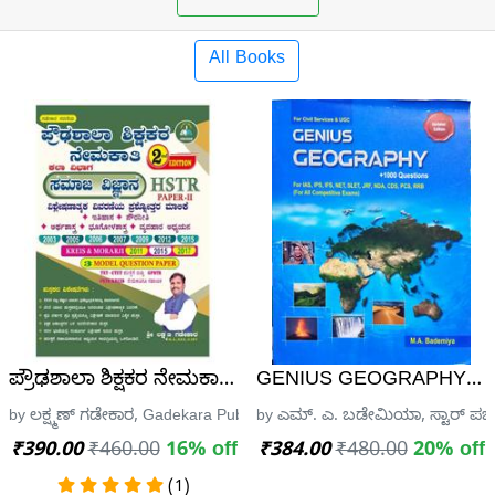
All Books
ೃತ್ತಿ) I COMPUTER KAIPIDI (SURESH MANVI)
ಪ್ರೌಢಶಾಲಾ ಶಿಕ್ಷಕರ ನೇಮಕಾತಿ ಪ್ರಶ್ನೋತ್ತರ ಮಾಲಿಕೆ ಪತ್ರಿಕೆ-2 
GENIUS GEOGRAPHY - M
I
by ಲಕ್ಷ್ಮಣ್ ಗಡೇಕಾರ, Gadekara Publicaion
by ಎಮ್. ಎ. ಬಡೇಮಿಯಾ, ಸ್ಟಾರ್ ಪಬ್
₹390.00
₹460.00
16% off
₹384.00
₹480.00
20% off
(1)