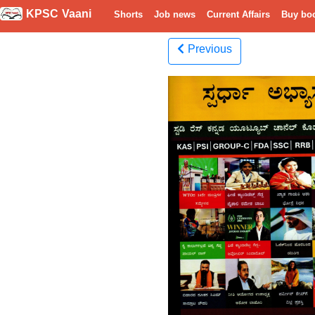
KPSC Vaani
Shorts
Job news
Current Affairs
Buy bo
Previous