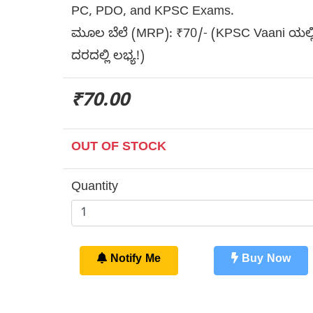
PC, PDO, and KPSC Exams.
ಮೂಲ ಬೆಲೆ (MRP): ₹70/- (KPSC Vaani ಯಲ್ಲ
ದರದಲ್ಲಿ ಲಭ್ಯ!)
₹70.00
OUT OF STOCK
Quantity
Notify Me
Buy Now