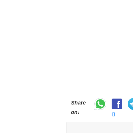
Share
on: