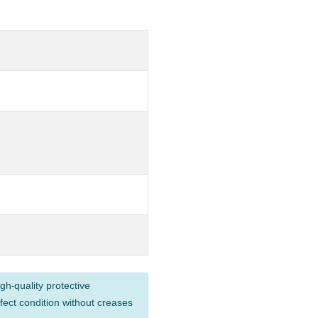
gh-quality protective
fect condition without creases