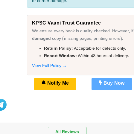
or corner damage.
KPSC Vaani Trust Guarantee
We ensure every book is quality-checked. However, if
damaged
copy (missing pages, printing errors):
Return Policy:
Acceptable for defects only.
Report Window:
Within 48 hours of delivery.
View Full Policy →
Notify Me
Buy Now
All Reviews