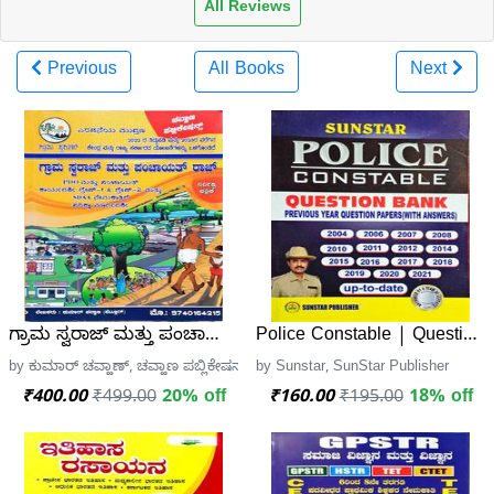
All Reviews
Previous
All Books
Next
ಗ್ರಾಮ ಸ್ವರಾಜ್ ಮತ್ತು ಪಂಚಾಯತ್ ರಾಜ್ PDO SDAA ಪರೀಕ್ಷಾ ಮಾರ್ಗ
Police Constable | Question 
by ಕುಮಾರ್ ಚವ್ಹಾಣ್, ಚವ್ಹಾಣ ಪಬ್ಲಿಕೇಷನ್ಸ್
by Sunstar, SunStar Publisher
₹400.00
₹499.00
20% off
₹160.00
₹195.00
18% off