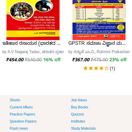
ಇತಿಹಾಸ ರಸಾಯನ (ಭಾರತದ ಸಮಗ್ರ ಇತಿಹಾಸದ ವಿವರಣೆ)|ಎ.ವಿ.ನಾಗರ
GPSTR ಸಮಾಜ ವಿಜ್ಞಾನ ಮತ್ತು ವಿಜ್ಞ
by A.V Nagaraj Yadav, ಚಿರಂತನ ಪ್ರಕಾಶನ
by ರುಕ್ಮಿಣಿ ಎಂ.ವಿ., Rukmini Prakashan
₹454.00
₹540.00
16% off
₹367.00
₹475.00
23% off
(1)
Shorts
Job News
Current Affairs
Buy Books
Practice Papers
Quizzes
Question Papers
Institutes
Flash news
Study Materials