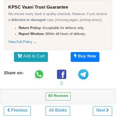
KPSC Vaani Trust Guarantee
We ensure every book is quality-checked. However, if you receive
a
defective or damaged
copy (missing pages, printing errors):
Return Policy:
Acceptable for defects only.
Report Window:
Within 48 hours of delivery.
View Full Policy →
Add to Cart
Buy Now
Share on:
All Reviews
Previous
All Books
Next