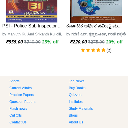
PSI - Police Sub Inspector ವಿವರಣೆಯೊಂದಿಗೆ 31 ಪ್ರಶ್ನೆ ಪತ್ರಿಕೆಗಳ
ಕರ್ನಾಟಕ ಆರ್ಥಿಕ ಸಮೀಕ್ಷೆ ಮತ್ತು ಕ
by Manjuth Ku And Srikanth Kullolli, Ujwala Academy
by ಗರಣಿ ಎನ್. ಕೃಷ್ಣಮೂರ್ತಿ, ಗರಣಿ ಪಬ್ಲಿಕ
₹555.00
₹740.00
25% off
₹220.00
₹275.00
20% off
(2)
Shorts
Job News
Current Affairs
Buy Books
Practice Papers
Quizzes
Question Papers
Institutes
Flash news
Study Materials
Cut Offs
Blogs
Contact Us
About Us