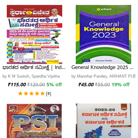
ಭಾರತದ ಆರ್ಥಿಕ ಸಮೀಕ್ಷೆ | Indian Economic Survey 2023-2024 |
General Knowledge 2025 Arih
by K M Suresh, Spardha Vijetha
by Manohar Pandey, ARIHANT PUBL
₹115.00
₹120.00
5% off
₹45.00
₹55.00
19% off
(8)