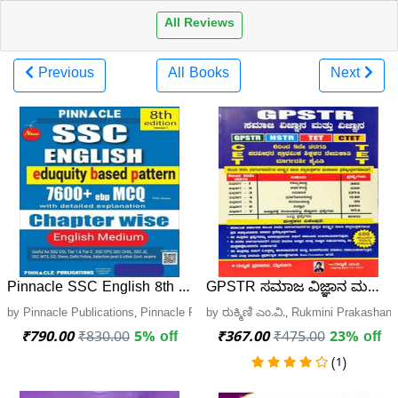
All Reviews
Previous
All Books
Next
Pinnacle SSC English 8th Edition – 7600+ MCQ (Eduquity B
GPSTR ಸಮಾಜ ವಿಜ್ಞಾನ ಮತ್ತು ವಿಜ್ಞ
by Pinnacle Publications, Pinnacle Publications
by ರುಕ್ಮಿಣಿ ಎಂ.ವಿ., Rukmini Prakashan
₹790.00
₹830.00
5% off
₹367.00
₹475.00
23% off
(1)