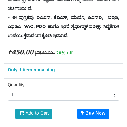
ಚರ್ಚಿಸಲಾಗಿದೆ.
- ಈ ಪುಸ್ತಕವು ಐಎಎಸ್, ಕೆಎಎಸ್, ಯುಜಿಸಿ, ಪಿಎಸ್ಐ, ಬಿಇಡಿ,
ಎಫಡಿಎ, VAO, PDO ಹಾಗೂ ಇತರೆ ಸ್ಪರ್ಧಾತ್ಮಕ ಪರೀಕ್ಷಾ ಸಿದ್ಧತೆಗಾಗಿ
ಉಪಯುಕ್ತವಾದಂಥ ಕೈಪಿಡಿ ಇದಾಗಿದೆ.
₹450.00
(₹560.00)
20% off
Only 1 item remaining
Quantity
Add to Cart
Buy Now