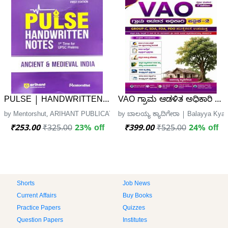
PULSE | HANDWRITTEN NOTES | ANCIENT & MEDIEVAL
VAO ಗ್ರಾಮ ಆಡಳಿತ ಅಧಿಕಾರಿ | ಪತ್
by Mentorshut, ARIHANT PUBLICATION
by ಬಾಲಯ್ಯ ಕ್ಯಾದಿಗೇರಾ | Balayya Kya
₹253.00
₹325.00
23% off
₹399.00
₹525.00
24% off
Shorts
Job News
Current Affairs
Buy Books
Practice Papers
Quizzes
Question Papers
Institutes