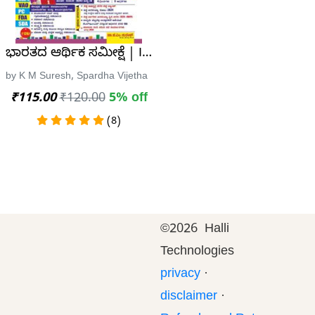
nary -Catherine Soanes
ಭಾರತದ ಆರ್ಥಿಕ ಸಮೀಕ್ಷೆ | Indian Economic Survey 2023-2
ersity Press
by K M Suresh, Spardha Vijetha
₹115.00
₹120.00
5% off
(8)
©
2026 Halli
Technologies
privacy
·
disclaimer
·