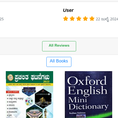
User
25
22 ಜುಲೈ 202
All Reviews
All Books