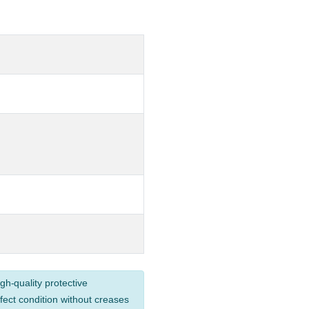
gh-quality protective
fect condition without creases