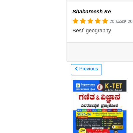
Shabareesh Ke
20 ಜೂನ್ 20
Best' geography
Previous