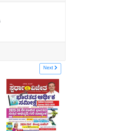
4
Next