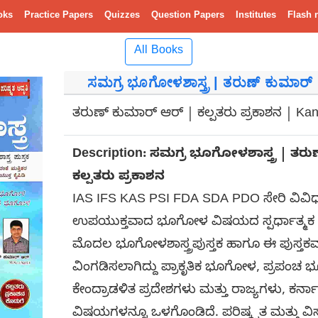
oks
Practice Papers
Quizzes
Question Papers
Institutes
Flash 
All Books
ಸಮಗ್ರ ಭೂಗೋಳಶಾಸ್ತ್ರ | ತರುಣ್ ಕುಮಾರ್ 
ತರುಣ್ ಕುಮಾರ್ ಆರ್ | ಕಲ್ಪತರು ಪ್ರಕಾಶನ | Ka
Description:
ಸಮಗ್ರ ಭೂಗೋಳಶಾಸ್ತ್ರ | ತರ
ಕಲ್ಪತರು ಪ್ರಕಾಶನ
IAS IFS KAS PSI FDA SDA PDO ಸೇರಿ ವಿವಿಧ ಸ್ಪ
ಉಪಯುಕ್ತವಾದ ಭೂಗೋಳ ವಿಷಯದ ಸ್ಪರ್ಧಾತ್ಮಕ ಪ
ಮೊದಲ ಭೂಗೋಳಶಾಸ್ತ್ರಪುಸ್ತಕ ಹಾಗೂ ಈ ಪುಸ್ತಕವ
ವಿಂಗಡಿಸಲಾಗಿದ್ದು ಪ್ರಾಕೃತಿಕ ಭೂಗೋಳ, ಪ್ರಪ
ಕೇಂದ್ರಾಡಳಿತ ಪ್ರದೇಶಗಳು ಮತ್ತು ರಾಜ್ಯಗಳು, ಕ
ವಿಷಯಗಳನ್ನೂ ಒಳಗೊಂಡಿದೆ. ಪರಿಷ್ಕೃತ ಮತ್ತು ವಿಸ್