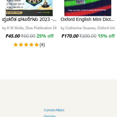
್ಮಕ ಪ್ರಶ್ನಾಕೋಶ K-TET| ಕರ್ನಾಟಕ ಅಕಾಡೆಮಿ
ಪ್ರಚಲಿತ ಘಟನೆಗಳು 2023 - ಡೈಸ್ ಸೀರಿಸ್ | ಕೆ ಎಂ ಮುಲ್ಲಾ
Oxford English Mini Dictio
ಾಡೆಮಿ
by K M Mulla, Dice Publication Dharwad
by Catherine Soanes, Oxford Univ
₹45.00
₹60.00
25% off
₹170.00
₹200.00
15% off
(8)
Current Affairs