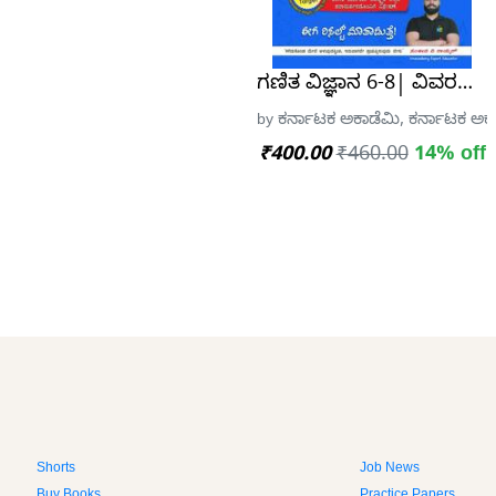
ಗಣಿತ ವಿಜ್ಞಾನ 6-8| ವಿವರಣಾತ
by ಕರ್ನಾಟಕ ಅಕಾಡೆಮಿ, ಕರ್ನಾಟಕ ಅಕ
₹400.00
₹460.00
14% off
Shorts
Job News