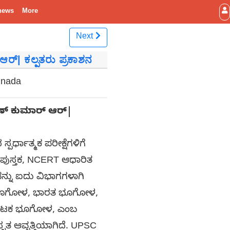
news
More
Next
ಆರ್| ಕಲ್ಪತರು ಪ್ರಕಾಶನ
nnada
ುಣ್ ಕುಮಾರ್ ಆರ್|
ರ್ಧಾತ್ಮಕ ಪರೀಕ್ಷೆಗಳಿಗೆ
ುಸ್ತಕ, NCERT ಆಧಾರಿತ
ನ್ನು ಐದು ವಿಭಾಗಗಳಾಗಿ
ಂಚ ಭೂಗೋಳ, ಭಾರತ ಭೂಗೋಳ,
ರ್ನಾಟಕ ಭೂಗೋಳ, ಎಂಬ
ತೃತ ಆವೃತ್ತಿಯಾಗಿದೆ. UPSC