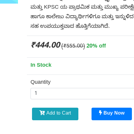
ಮತ್ತು KPSC ಯ ಪ್ರಾಥಮಿಕ ಮತ್ತು ಮುಖ್ಯ ಪರೀಕ್ಷೆ
ಹಾಗೂ ಕಾಲೇಜು ವಿದ್ಯಾರ್ಥಿಗಳಿಗೂ ಮತ್ತು ಇನ್ನುಳಿದ ಸ
ಸಹ ಉಪಯುಕ್ತವಾದ ಹೊತ್ತಿಗೆಯಾಗಿದೆ.
₹444.00
(₹555.00)
20% off
In Stock
Quantity
Add to Cart
Buy Now