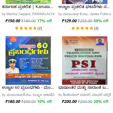
ಕರ್ನಾಟಕ ಪ್ರಚಲಿತ | Karnataka Current Affairs | ಮನೋಹರ ಸರ್
ಉಜ್ವಲ ಪ್ರಚಲಿತ ಘಟನೆಗಳು ನವೆಂಬ
by Manhor Sarjapur, PARIMALACHARYA PRAKASHANA
by ಮಂಜುನಾಥ ಕೆ.ಯು, Ujwala Publicat
₹150.00
₹180.00
17% off
₹129.00
₹255.00
50% off
(2)
(2)
ಉಜ್ವಲ 60 ಪ್ರಬಂಧಗಳು - ಮಂಜನಾಥ ಕೆ. ಯು
ಭಾಷಾಂತರ ಮತ್ತು ಸಾರಾಂಶ ಬರವಣಿ
by ಮಂಜುನಾಥ.ಕೆ.ಯು, ಉಜ್ವಲ ಅಕಾಡೆಮಿ ಪ್ರಕಾಶನ
by ಶಿವಕುಮಾರ್ ಮಾವಲಿ, ಮಾವಲಿ ಪಬ್ಲಿಕೇ
₹180.00
₹200.00
10% off
₹200.00
₹250.00
20% off