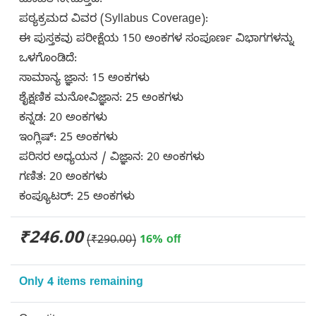
ಮಾಹಿತಿ ನೀಡುತ್ತದೆ.
ಪಠ್ಯಕ್ರಮದ ವಿವರ (Syllabus Coverage):
ಈ ಪುಸ್ತಕವು ಪರೀಕ್ಷೆಯ 150 ಅಂಕಗಳ ಸಂಪೂರ್ಣ ವಿಭಾಗಗಳನ್ನು
ಒಳಗೊಂಡಿದೆ:
ಸಾಮಾನ್ಯ ಜ್ಞಾನ: 15 ಅಂಕಗಳು
ಶೈಕ್ಷಣಿಕ ಮನೋವಿಜ್ಞಾನ: 25 ಅಂಕಗಳು
ಕನ್ನಡ: 20 ಅಂಕಗಳು
ಇಂಗ್ಲಿಷ್: 25 ಅಂಕಗಳು
ಪರಿಸರ ಅಧ್ಯಯನ / ವಿಜ್ಞಾನ: 20 ಅಂಕಗಳು
ಗಣಿತ: 20 ಅಂಕಗಳು
ಕಂಪ್ಯೂಟರ್: 25 ಅಂಕಗಳು
₹246.00
(₹290.00)
16% off
Only 4 items remaining