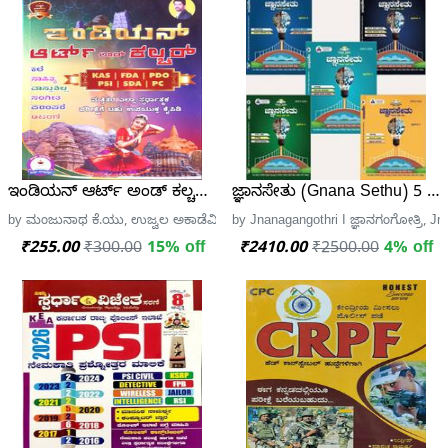
ಇಂಡಿಯನ್ ಆರ್ಟ್ ಅಂಡ್ ಕಲ್ಚರ್ - ಮಂಜುನಾಥ ಕೆ.ಯು
ಜ್ಞಾನಸೇತು (Gnana Sethu) 5 B
by ಮಂಜುನಾಥ ಕೆ.ಯು, ಉಜ್ವಲ ಅಕಾಡೆಮಿ
by Jnanagangothri I ಜ್ಞಾನಗಂಗೋತ್ರಿ, Jn
₹255.00
₹300.00
15% off
₹2410.00
₹2500.00
4% off