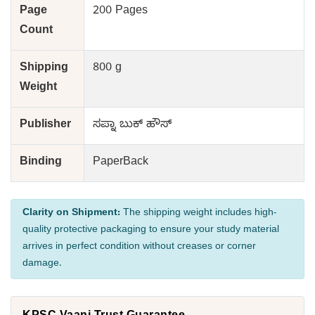
Page
200 Pages
Count
Shipping
800 g
Weight
Publisher
ಸಪ್ನಾ ಬುಕ್ ಹೌಸ್
Binding
PaperBack
Clarity on Shipment:
The shipping weight includes high-
quality protective packaging to ensure your study material
arrives in perfect condition without creases or corner
damage.
KPSC Vaani Trust Guarantee