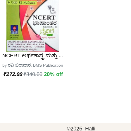
ಳು| ಸಿ.ಕೇಶವ ಸ್ಪರ್ಧಾ ಉನ್ನತಿ
ಿತ ಪ್ರಶ್ನೋತ್ತರ ಮಾಲಿಕೆ -ನಿಂಗಪ್ಪ ಎ.ಎಚ್
NCERT ಅರ್ಥಶಾಸ್ತ್ರ ಮತ್ತು ಸಂವಿಧಾನ | ಭಾಷಾಂತರ ಸೀರೀಸ್ -
ಷನ್
by ರವಿ ಬಿರಾದಾರ, BMS Publications
₹272.00
₹340.00
20% off
©
2026 Halli