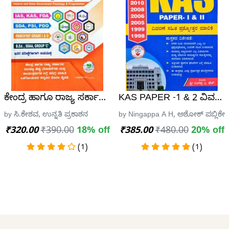
ಕ) ಗ್ರೂಪ್ 'ಸಿ' ಹುದ್ದೆಗಳಿಗಾಗಿ ಪರೀಕ್ಷಾ ಮಾರ್ಗದರ್ಶಿ - ಉನ್ನತಿ
ಕೇಂದ್ರ ಹಾಗೂ ರಾಜ್ಯ ಸರ್ಕಾರದ ಯೋಜನೆಗಳು ಮತ್ತು ಕಾರ್ಯಕ್ರಮಗ
KAS PAPER -1 & 2 ವಿವರಣೆ ಸಹ
by ಸಿ.ಕೇಶವ, ಉನ್ನತಿ ಪ್ರಕಾಶನ
by Ningappa A H, ಅಶೋಕ್ ಪಬ್ಲಿಕೇ
₹320.00
₹390.00
18% off
₹385.00
₹480.00
20% off
(1)
(1)