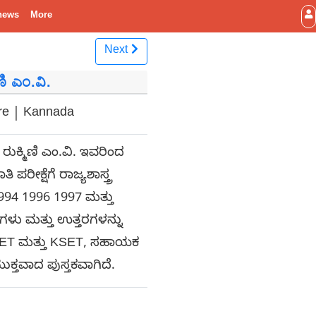
news
More
Next
್ಮಿಣಿ ಎಂ.ವಿ.
ore | Kannada
ಕವು ರುಕ್ಮಿಣಿ ಎಂ.ವಿ. ಇವರಿಂದ
ೀಕ್ಷೆಗೆ ರಾಜ್ಯಶಾಸ್ತ್ರ
ದ1994 1996 1997 ಮತ್ತು
ಿಕೆಗಳು ಮತ್ತು ಉತ್ತರಗಳನ್ನು
 NET ಮತ್ತು KSET, ಸಹಾಯಕ
ುಕ್ತವಾದ ಪುಸ್ತಕವಾಗಿದೆ.