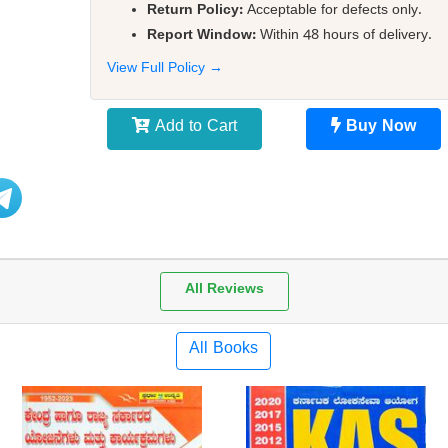
Return Policy:
Acceptable for defects only.
Report Window:
Within 48 hours of delivery.
View Full Policy →
Add to Cart
Buy Now
All Reviews
All Books