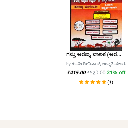
ಗಸ್ತು ಅರಣ್ಯ ಪಾಲಕ (ಅರಣ್ಯ ರಕ್ಷ
by ಕು ವೆಂ ಶ್ರೀನಿವಾಸ್, ಉನ್ನತಿ ಪ್ರಕಾಶನ
₹415.00
₹520.00
21% off
(1)