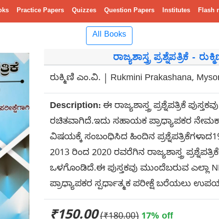
oks
Practice Papers
Quizzes
Question Papers
Institutes
Flash 
All Books
ರಾಜ್ಯಶಾಸ್ತ್ರ ಪ್ರಶ್ನೆಪತ್ರಿಕೆ - ರುಕ
ರುಕ್ಮಿಣಿ ಎಂ.ವಿ. | Rukmini Prakashana, Mys
Description:
ಈ ರಾಜ್ಯಶಾಸ್ತ್ರ ಪ್ರಶ್ನೆಪತ್ರಿಕೆ ಪುಸ್ತ
ರಚಿತವಾಗಿದೆ.ಇದು ಸಹಾಯಕ ಪ್ರಾಧ್ಯಾಪಕರ ನೇಮಕಾತಿ ಪರ
ವಿಷಯಕ್ಕೆ ಸಂಬಂಧಿಸಿದ ಹಿಂದಿನ ಪ್ರಶ್ನೆಪತ್ರಿಕೆಗಳಾ
2013 ರಿಂದ 2020 ರವರೆಗಿನ ರಾಜ್ಯಶಾಸ್ತ್ರ ಪ್ರಶ್ನೆಪತ್ರ
ಒಳಗೊಂಡಿದೆ.ಈ ಪುಸ್ತಕವು ಮುಂದೆಬರುವ ಎಲ್ಲಾ
ಪ್ರಾಧ್ಯಾಪಕರ ಸ್ಪರ್ಧಾತ್ಮಕ ಪರೀಕ್ಷೆ ಬರೆಯಲು ಉಪಯ
₹150.00
(₹180.00)
17% off