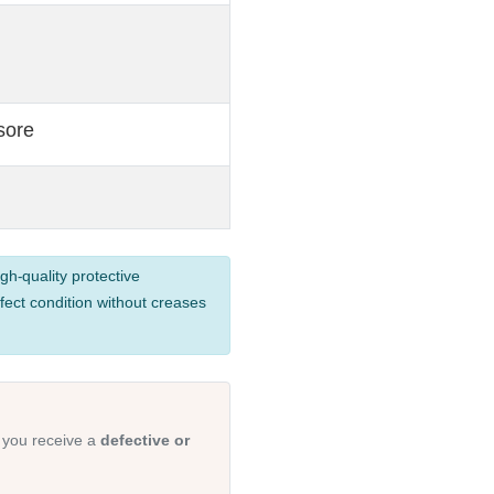
sore
gh-quality protective
fect condition without creases
 you receive a
defective or