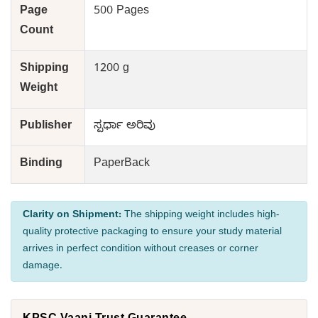
Page
500 Pages
Count
Shipping
1200 g
Weight
Publisher
ಸ್ಪರ್ಧಾ ಅರಿವು
Binding
PaperBack
Clarity on Shipment:
The shipping weight includes high-
quality protective packaging to ensure your study material
arrives in perfect condition without creases or corner
damage.
KPSC Vaani Trust Guarantee