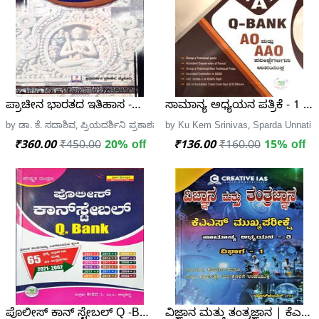
ಪ್ರಾಚೀನ ಭಾರತದ ಇತಿಹಾಸ -ಡಾ. ಕೆ. ಸದಾಶಿವ
ಸಾಮಾನ್ಯ ಅಧ್ಯಯನ ಪತ್ರಿಕೆ - 1 |
by ಡಾ. ಕೆ. ಸದಾಶಿವ, ಪ್ರಿಯದರ್ಶಿನಿ ಪ್ರಕಾಶನ, ಮೈಸೂರು
by Ku Kem Srinivas, Sparda Unnati
₹360.00
₹450.00
20% off
₹136.00
₹160.00
15% off
ಪೊಲೀಸ್ ಕಾನ್ ಸ್ಟೇಬಲ್ Q -Bank| ಸ್ಪರ್ಧಾ ಉನ್ನತಿ
ವಿಜ್ಞಾನ ಮತ್ತು ತಂತ್ರಜ್ಞಾನ | ಕ