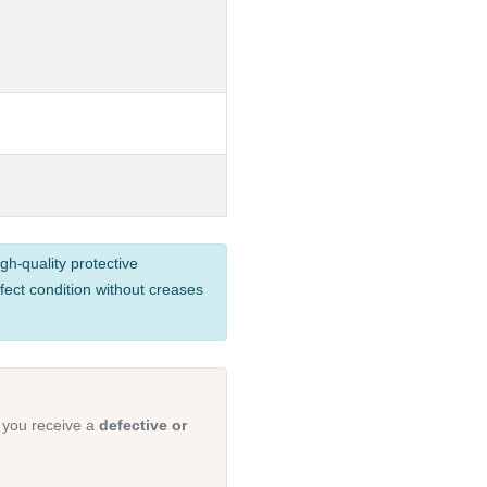
gh-quality protective
fect condition without creases
 you receive a
defective or