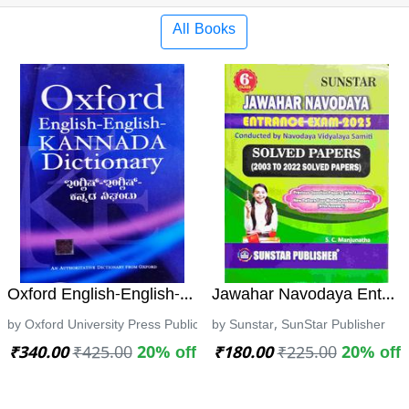
All Books
 ಪ್ರಶ್ನೋತ್ತರಗಳು| ಸ್ವರ್ಣಲತಾ
Oxford English-English-Kannada Dictionary|ಇಂಗ್ಲಿಷ್-ಇಂ
Jawahar Navodaya Entera
 ಎಜುಕೇಶನ್ & ಪಬ್ಲಿಕೇಷನ್ಸ್
by Oxford University Press Publications, OXFORD University Press Pu
by Sunstar, SunStar Publisher
₹340.00
₹425.00
20% off
₹180.00
₹225.00
20% off