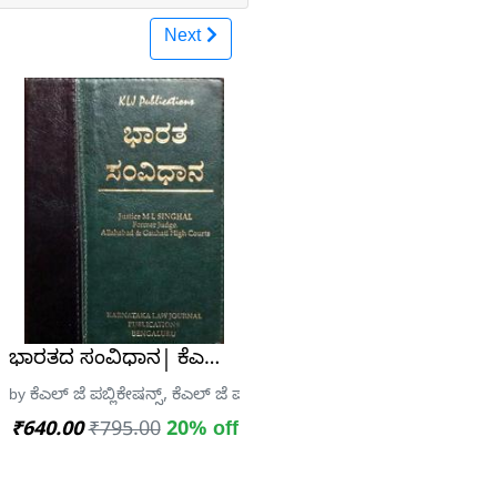
Next
ಗ್ಲಿಷ್-ಕನ್ನಡ ನಿಘಂಟು
nce Exam -2023 SunStar
ಭಾರತದ ಸಂವಿಧಾನ| ಕೆಎಲ್ ಜೆ ಪಬ್ಲಿಕೇಷನ್ಸ್| 6 th Edition
blications
by ಕೆಎಲ್ ಜೆ ಪಬ್ಲಿಕೇಷನ್ಸ್, ಕೆಎಲ್ ಜೆ ಪಬ್ಲಿಕೇಷನ್ಸ್
₹640.00
₹795.00
20% off