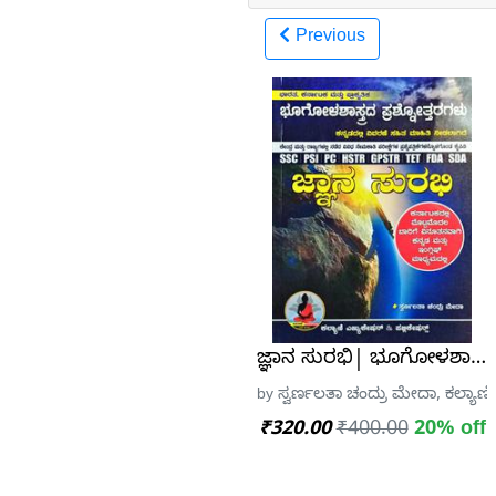
Previous
ಜ್ಞಾನ ಸುರಭಿ| ಭೂಗೋಳಶಾಸ್ತ್ರದ
by ಸ್ವರ್ಣಲತಾ ಚಂದ್ರು ಮೇದಾ, ಕಲ್ಯಾಣಿ
₹320.00
₹400.00
20% off