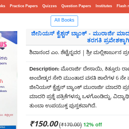
oks
Practice Papers
Quizzes
Question Papers
Institutes
Flash 
All Books
ಜೀನಿಯಸ್ ಕ್ವೆಶ್ಚನ್ ಬ್ಯಾಂಕ್ - ಮುರಾರ್ಜಿ ಮಾದರಿ 
ತರಗತಿ ಪ್ರವೇಶಕ್ಕಾಗ
ಶಿವಾನಂದ ಎಂ. ಶೆಟ್ಟೆನ್ನವರ | ಶ್ರೀ ಮಲ್ಲಿಕಾರ್ಜುನ 
Description:
ಮೊರಾರ್ಜಿ ದೇಸಾಯಿ, ಕಿತ್ತೂರು ರಾಣಿ 
ಅಂಬೇಡ್ಕರ ಸೇರಿ ಮುಂತಾದ ವಸತಿ ಶಾಲೆಗಳ 6 ನೇ ತರಗ
ಜೀನಿಯಸ್ ಕ್ವೆಶ್ಚನ್ ಬ್ಯಾಂಕ್ ಮುರಾರ್ಜಿ ಮಾದರಿ ಪ್ರಶ್ನ
ಮಾದರಿ ಪ್ರಶ್ನೆ ಪತ್ರಿಕೆಗಳನ್ನು ಒಳಗೊಂಡಿದ್ದು, ವಿದ್ಯಾ
ತುಂಬಾ ಉಪಯುಕ್ತ ಪುಸ್ತಕವಾಗಿದೆ.
₹150.00
(₹170.00)
12% off