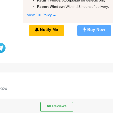
Return Policy:
Acceptable for defects only.
Report Window:
Within 48 hours of delivery.
View Full Policy →
Notify Me
Buy Now
 2024
All Reviews