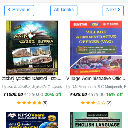
Previous
All Books
Next
ಸಮಗ್ರ ಭಾರತದ ಇತಿಹಾಸ - ಡಾ. ಕೆ. ಸದಾಶಿವ
Village Administrative Offic
by ಡಾ. ಕೆ. ಸದಾಶಿವ, ಪ್ರಿಯದರ್ಶಿನಿ ಪ್ರಕಾಶನ, ಮೈಸೂರು
by D.N Manjunath, S.C Manjunath, Es
₹1000.00
₹1250.00
20% off
₹488.00
₹575.00
16% off
(5)
(2)