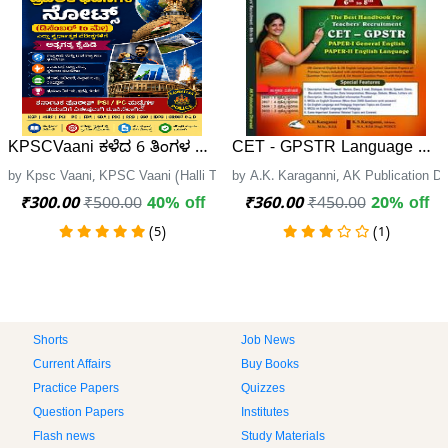
KPSCVaani ಕಳೆದ 6 ತಿಂಗಳ ಪ್ರಚಲಿತ ಘಟನೆಗಳ ನೋಟ್ಸ್ (ಡಿಸೆಂಬರ್ to ಮೇ):
CET - GPSTR Language English
by Kpsc Vaani, KPSC Vaani (Halli Technologies)
by A.K. Karaganni, AK Publication D
₹300.00
₹500.00
40% off
₹360.00
₹450.00
20% off
(5)
(1)
Shorts
Job News
Current Affairs
Buy Books
Practice Papers
Quizzes
Question Papers
Institutes
Flash news
Study Materials