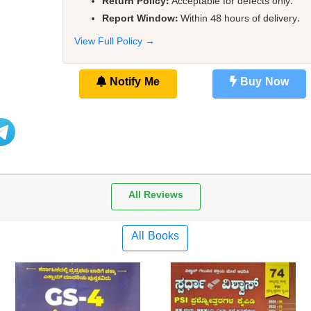
Return Policy:
Acceptable for defects only.
Report Window:
Within 48 hours of delivery.
View Full Policy →
Notify Me
Buy Now
All Reviews
All Books