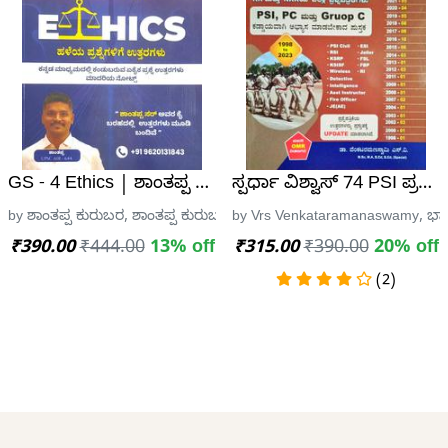
್ನೋತ್ತರ ಕೈಪಿಡಿ - ರುಕ್ಮಿಣಿ ಎಂ.ವಿ.
GS - 4 Ethics | ಶಾಂತಪ್ಪ ಕುರುಬರ
ಸ್ಪರ್ಧಾ ವಿಶ್ವಾಸ್ 74 PSI ಪ್ರ
shana, Mysore
by ಶಾಂತಪ್ಪ ಕುರುಬರ, ಶಾಂತಪ್ಪ ಕುರುಬರ
by Vrs Venkataramanaswamy, ಭಾನ
₹390.00
₹444.00
13% off
₹315.00
₹390.00
20% off
(2)