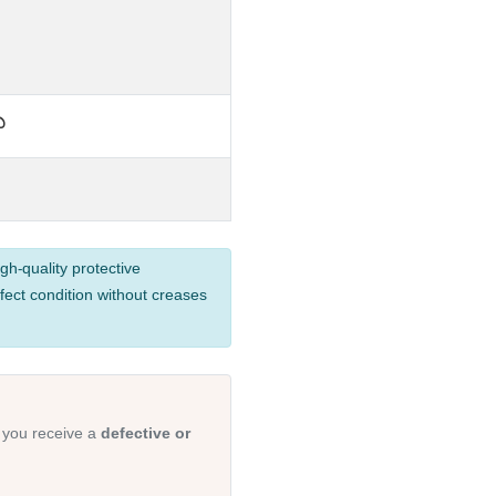
ಿ
gh-quality protective
fect condition without creases
 you receive a
defective or