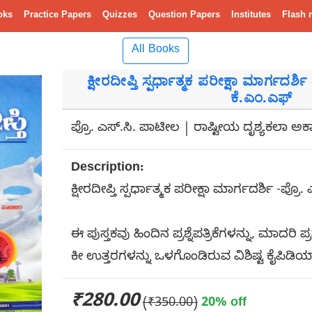
oks
Practice Papers
Quizzes
Question Papers
Institutes
Flash 
All Books
ಕ್ಷೀರದೀಪ್ತಿ ಸ್ಪರ್ಧಾತ್ಮಕ ಪರೀಕ್ಷಾ ಮಾರ್ಗದರ್
ಕೆ.ಎಂ.ಎಫ್
ಪ್ರೊ. ಎಸ್.ಸಿ. ಪಾಟೀಲ | ರಾಷ್ಟೀಯ ದೃಶ್ಯಕಲಾ ಅ
Description:
ಕ್ಷೀರದೀಪ್ತಿ ಸ್ಪರ್ಧಾತ್ಮಕ ಪರೀಕ್ಷಾ ಮಾರ್ಗದರ್ಶಿ -ಪ್
ಈ ಪುಸ್ತಕವು ಹಿಂದಿನ ಪ್ರಶ್ನೆಪತ್ರಿಕೆಗಳನ್ನು, ಮಾದರಿ ಪ್ರ
ಕೀ ಉತ್ತರಗಳನ್ನು ಒಳಗೊಂಡಿರುವ ವಿಶಿಷ್ಟ ಕೈಪಿಡಿಯಾ
₹280.00
(₹350.00)
20% off