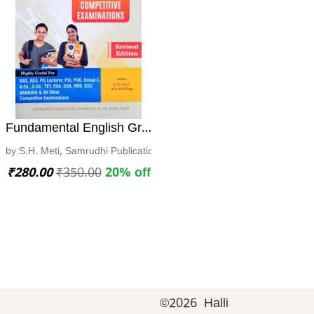
ಶ್ನೋತ್ತರಗಳ ಕೈಪಿಡಿ| Dr. ವೆಂಕಟರಮಣಸ್ವಾಮಿ
Fundamental English Grammar | S.H. Meti| Revised E
ು ಪ್ರಕಾಶನ
by S.H. Meti, Samrudhi Publication, Dharawad
₹280.00
₹350.00
20% off
©
2026 Halli