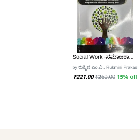
Social Work -ಸಮಾಜಕಾರ್ಯ ಪ್ರಶ
by ರುಕ್ಮಿಣಿ ಎಂ.ವಿ., Rukmini Praka
₹221.00
₹260.00
15% off