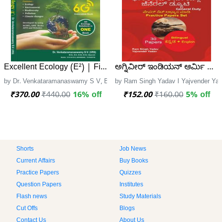
Excellent Ecology (E²) | First Edition | A 6G Generation Bo
ಅಗ್ನಿವೀರ್ ಇಂಡಿಯನ್ ಆರ್ಮಿ ಜನರಲ
by Dr. Venkataramanaswamy S V, Banu Publication
by Ram Singh Yadav I Yajvender Yad
₹370.00
₹440.00
16% off
₹152.00
₹160.00
5% off
Shorts
Job News
Current Affairs
Buy Books
Practice Papers
Quizzes
Question Papers
Institutes
Flash news
Study Materials
Cut Offs
Blogs
Contact Us
About Us