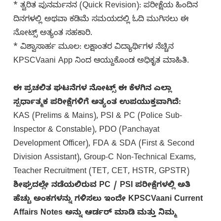
* ತ್ವರಿತ ಪುನರ್ಮನನ (Quick Revision): ಪರೀಕ್ಷೆಯ ಹಿಂದಿನ
ದಿನಗಳಲ್ಲಿ ಅಥವಾ ಕಡಿಮೆ ಸಮಯದಲ್ಲಿ ಓದಿ ಮುಗಿಸಲು ಈ
ನೋಟ್ಸ್ ಅತ್ಯಂತ ಸಹಕಾರಿ.
* ವಿಶ್ವಾಸಾರ್ಹ ಮೂಲ: ಲಕ್ಷಾಂತರ ವಿದ್ಯಾರ್ಥಿಗಳ ನೆಚ್ಚಿನ
KPSCVaani App ನಿಂದ ಆಯ್ದುಕೊಂಡ ಅಧಿಕೃತ ಮಾಹಿತಿ.
ಈ ಪ್ರಚಲಿತ ಘಟನೆಗಳ ನೋಟ್ಸ್ ಈ ಕೆಳಗಿನ ಎಲ್ಲಾ
ಸ್ಪರ್ಧಾತ್ಮಕ ಪರೀಕ್ಷೆಗಳಿಗೆ ಅತ್ಯಂತ ಉಪಯುಕ್ತವಾಗಿದೆ:
KAS (Prelims & Mains), PSI & PC (Police Sub-
Inspector & Constable), PDO (Panchayat
Development Officer), FDA & SDA (First & Second
Division Assistant), Group-C Non-Technical Exams,
Teacher Recruitment (TET, CET, HSTR, GPSTR)
ಶೀಘ್ರದಲ್ಲೇ ನಡೆಯಲಿರುವ PC / PSI ಪರೀಕ್ಷೆಗಳಲ್ಲಿ ಅತಿ
ಹೆಚ್ಚು ಅಂಕಗಳನ್ನು ಗಳಿಸಲು ಇಂದೇ KPSCVaani Current
Affairs Notes ಅನ್ನು ಆರ್ಡರ್ ಮಾಡಿ ಮತ್ತು ನಿಮ್ಮ