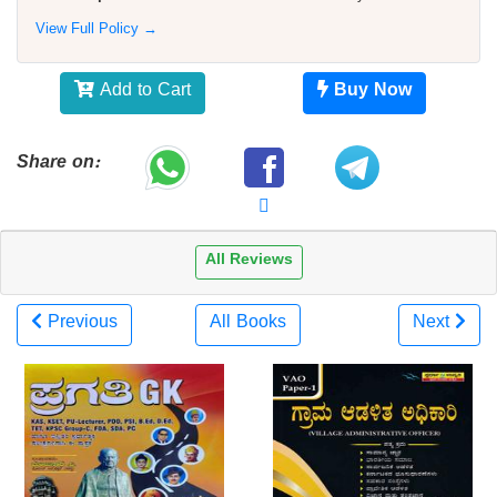
View Full Policy →
Add to Cart
Buy Now
Share on:
All Reviews
Previous
All Books
Next