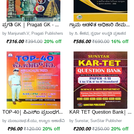
ಪ್ರಗತಿ GK | Pragati GK - ಮಂಜುನಾಥ್.ವಿ
ಗ್ರಾಮ ಆಡಳಿತ ಅಧಿಕಾರಿ ನೇಮಕಾತಿಗಾಗ
by Manjunath.V, Pragati Publishers
by ಸಿ. ಕೇಶವ, ಸ್ಪರ್ಧಾ ಉನ್ನತಿ ಪ್ರಕಾಶನ
₹316.00
₹394.00
20% off
₹586.00
₹690.00
16% off
TOP-40| ಪಿಎಸ್ಐ ಪ್ರಬಂಧಗಳು| ಉಜ್ವಲ ಅಕಾಡೆಮಿ
KAR TET Question Bank| Paper
by ಮಂಜುನಾಥ.ಕೆ.ಯು, ಉಜ್ವಲ ಅಕಾಡೆಮಿ ಪ್ರಕಾಶನ
by Sunstar, SunStar Publisher
₹96.00
₹120.00
20% off
₹200.00
₹250.00
20% off