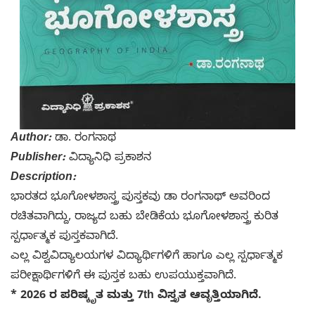
Author:
ಡಾ. ರಂಗನಾಥ
Publisher:
ವಿದ್ಯಾನಿಧಿ ಪ್ರಕಾಶನ
Description:
ಭಾರತದ ಭೂಗೋಳಶಾಸ್ತ್ರ ಪುಸ್ತಕವು ಡಾ ರಂಗನಾಥ್ ಅವರಿಂದ
ರಚಿತವಾಗಿದ್ದು, ರಾಜ್ಯದ ಬಹು ಬೇಡಿಕೆಯ ಭೂಗೋಳಶಾಸ್ತ್ರ ಕುರಿತ
ಸ್ಪರ್ಧಾತ್ಮಕ ಪುಸ್ತಕವಾಗಿದೆ.
ಎಲ್ಲ ವಿಶ್ವವಿದ್ಯಾಲಯಗಳ ವಿದ್ಯಾರ್ಥಿಗಳಿಗೆ ಹಾಗೂ ಎಲ್ಲ ಸ್ಪರ್ಧಾತ್ಮಕ
ಪರೀಕ್ಷಾರ್ಥಿಗಳಿಗೆ ಈ ಪುಸ್ತಕ ಬಹು ಉಪಯುಕ್ತವಾಗಿದೆ.
* 2026 ರ ಪರಿಷ್ಕೃತ ಮತ್ತು 7th ವಿಸ್ತೃತ ಆವೃತ್ತಿಯಾಗಿದೆ.