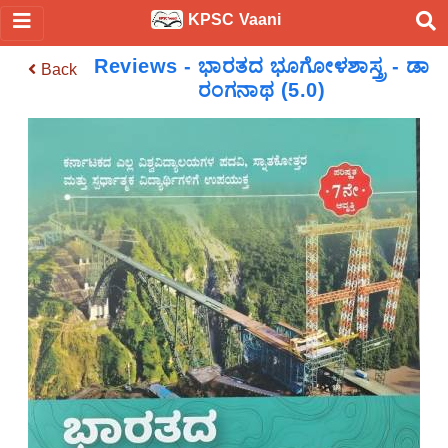
KPSC Vaani
Reviews - ಭಾರತದ ಭೂಗೋಳಶಾಸ್ತ್ರ - ಡಾ
Back
ರಂಗನಾಥ (5.0)