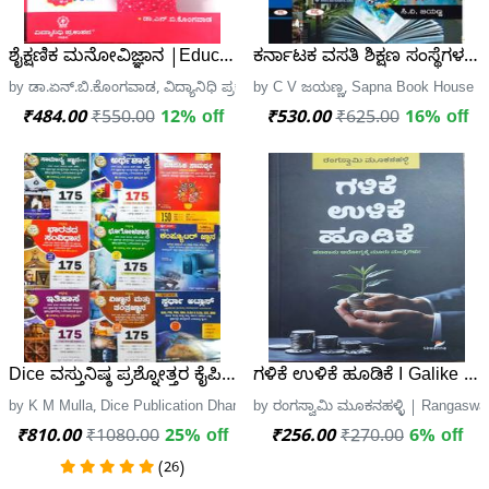
ಶೈಕ್ಷಣಿಕ ಮನೋವಿಜ್ಞಾನ |Educational Psychology - ಡಾ.ಏನ್.ಬಿ.
ಕರ್ನಾಟಕ ವಸತಿ ಶಿಕ್ಷಣ ಸಂಸ್ಥೆಗಳ ಶಿಕ
by ಡಾ.ಏನ್.ಬಿ.ಕೊಂಗವಾಡ, ವಿದ್ಯಾನಿಧಿ ಪ್ರಕಾಶನ
by C V ಜಯಣ್ಣ, Sapna Book House
₹484.00
₹550.00
12% off
₹530.00
₹625.00
16% off
Dice ವಸ್ತುನಿಷ್ಠ ಪ್ರಶ್ನೋತ್ತರ ಕೈಪಿಡಿಗಳು + Atlas- K M Mulla
ಗಳಿಕೆ ಉಳಿಕೆ ಹೂಡಿಕೆ I Galike U
by K M Mulla, Dice Publication Dharwad
by ರಂಗಸ್ವಾಮಿ ಮೂಕನಹಳ್ಳಿ | Rangaswam
₹810.00
₹1080.00
25% off
₹256.00
₹270.00
6% off
(26)