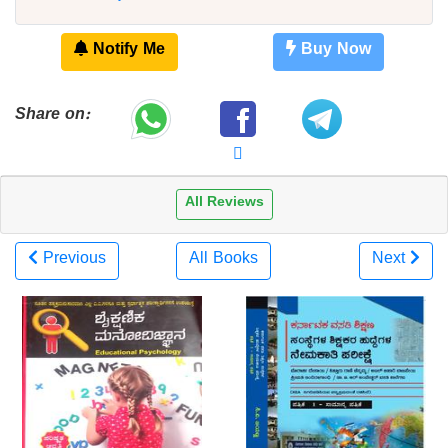
Notify Me
Buy Now
Share on:
All Reviews
Previous
All Books
Next