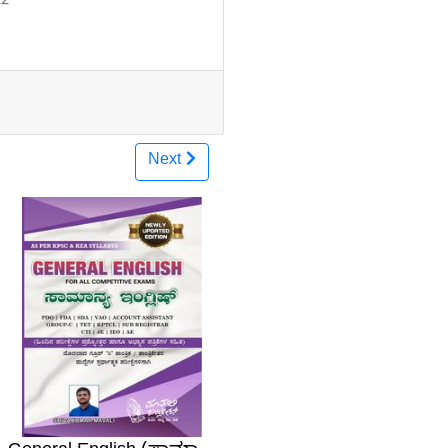
22
Next