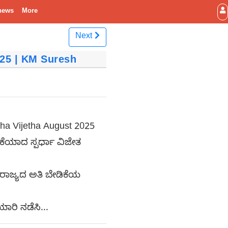
news
More
Next
 2025 | KM Suresh
rdha Vijetha August 2025
ರಿಕೆಯಾದ ಸ್ಪರ್ಧಾ ವಿಜೇತ
ೂ ರಾಜ್ಯದ ಅತಿ ಬೇಡಿಕೆಯ
ಾರಿ ನಡೆಸಿ...