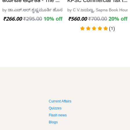
ಕನಮಡಿ| 2 nd Edition
ಕರ್ನಾಟಕ ಆರ್ಥಿಕತೆ - The Karnataka Economy - HRK
KPSC Commercial Tax Insp
cademy Publications
by ಡಾ.ಎಚ್.ಆರ್.ಕೃಷ್ಣಮೂರ್ತಿ ಹೊಸಬೀಡು (Hrk), Sapna Book House
by C V.ಜಯಣ್ಣ, Sapna Book Hous
₹266.00
₹295.00
10% off
₹560.00
₹700.00
20% off
(1)
Current Affairs
Quizzes
Flash news
Blogs