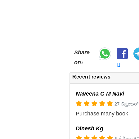
Share
on:
Recent reviews
Naveena G M Navi
27 ಸೆಪ್ಟೆಂಬರ
Purchase many book
Dinesh Kg