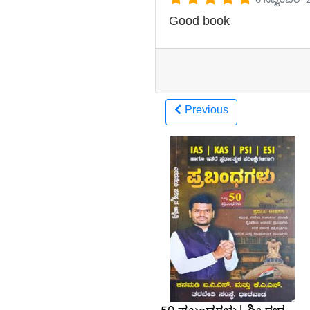
6 ಸೆಪ್ಟೆಂಬರ್
Good book
Previous