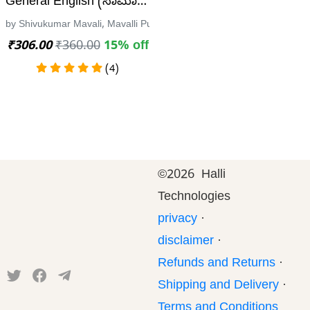
ector Recruitment| C.V. Jayanna & Dr. PrabhulingSw
General English (ಸಾಮಾನ್ಯ ಇಂಗ್ಲಿಷ್) - ಶಿವುಕುಮಾರ ಮಾವಲ
e
by Shivukumar Mavali, Mavalli Publication
₹306.00
₹360.00
15% off
(4)
©
2026 Halli
Technologies
privacy
·
disclaimer
·
Refunds and Returns
·
Shipping and Delivery
·
Terms and Conditions