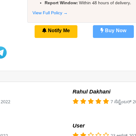
Report Window:
Within 48 hours of delivery.
View Full Policy →
Notify Me
Buy Now
Rahul Dakhani
್ 2022
7 ಸೆಪ್ಟೆಂಬರ್ 
User