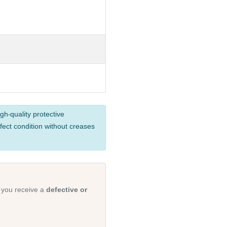
gh-quality protective
fect condition without creases
 you receive a
defective or