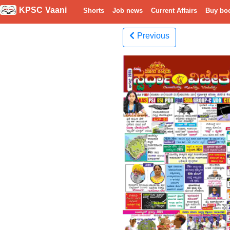
KPSC Vaani
Shorts
Job news
Current Affairs
Buy bo
Previous