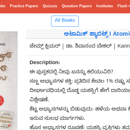
oks
Practice Papers
Quizzes
Question Papers
Institutes
Flash 
All Books
ಅಟಾಮಿಕ್ ಹ್ಯಾಬಿಟ್ಸ್ I Ato
ಜೇಮ್ಸ್ ಕ್ಲಿಯರ್ | ಡಾ. ಶಿವಾನಂದ ಬೇಕಲ್ | Kan
Description:
ಈ ಪುಸ್ತಕದಲ್ಲಿ ನೀವು ಏನನ್ನು ಕಲಿಯುವಿರಿ?
ಸಣ್ಣ ಅಭ್ಯಾಸಗಳ ಶಕ್ತಿ: ಪ್ರತಿದಿನ ಕೇವಲ 1% ರಷ್
ದೀರ್ಘಾವಧಿಯಲ್ಲಿ ದೊಡ್ಡ ಯಶಸ್ಸಿಗೆ ಹೇಗೆ ದಾರಿಯಾಗ
ವಿಶ್ಲೇಷಣೆ.
ಕೆಟ್ಟ ಅಭ್ಯಾಸಗಳನ್ನು ಬಿಡುವುದು: ಹಳೆಯ ಅಥವಾ
ಇರುವ ಸುಲಭ ಮಾರ್ಗಗಳು.
ಹೊಸ ಅಭ್ಯಾಸಗಳ ರೂಪಣೆ: ಯಶಸ್ವಿ ವ್ಯಕ್ತಿಗಳು ತಮ್