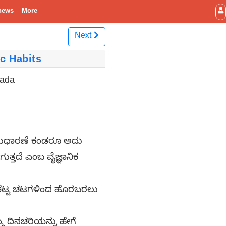
news
More
Next
mic Habits
nada
ಟು ಸುಧಾರಣೆ ಕಂಡರೂ ಅದು
ುತ್ತದೆ ಎಂಬ ವೈಜ್ಞಾನಿಕ
 ಕೆಟ್ಟ ಚಟಗಳಿಂದ ಹೊರಬರಲು
ಮ ದಿನಚರಿಯನ್ನು ಹೇಗೆ