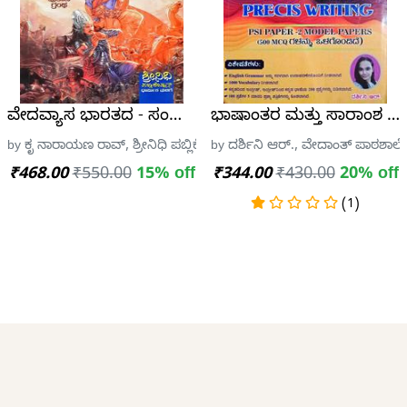
RA SINGH | PRAVALIKA PUBLICATIONS
ವೇದವ್ಯಾಸ ಭಾರತದ - ಸಂಪೂರ್ಣ ಮಹಾಭಾರತ
ಭಾಷಾಂತರ ಮತ್ತು ಸಾರಾಂಶ ಬರವಣಿ
BLICATIONS
by ಕೃ ನಾರಾಯಣ ರಾವ್, ಶ್ರೀನಿಧಿ ಪಬ್ಲಿಕೇಷನ್ಸ್
by ದರ್ಶಿನಿ ಆರ್., ವೇದಾಂತ್ ಪಾಠಶಾಲೆ 
₹468.00
₹550.00
15% off
₹344.00
₹430.00
20% off
(1)