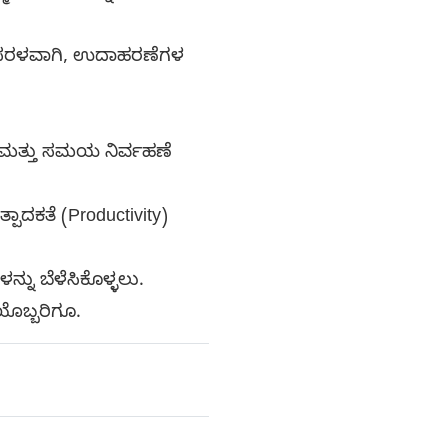
ತ ಸರಳವಾಗಿ, ಉದಾಹರಣೆಗಳ
ಯಯನ ಮತ್ತು ಸಮಯ ನಿರ್ವಹಣೆ
ಪಾದಕತೆ (Productivity)
ಳನ್ನು ಬೆಳೆಸಿಕೊಳ್ಳಲು.
ಯೊಬ್ಬರಿಗೂ.