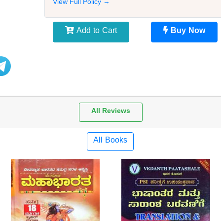
View Full Policy →
Add to Cart
Buy Now
All Reviews
All Books