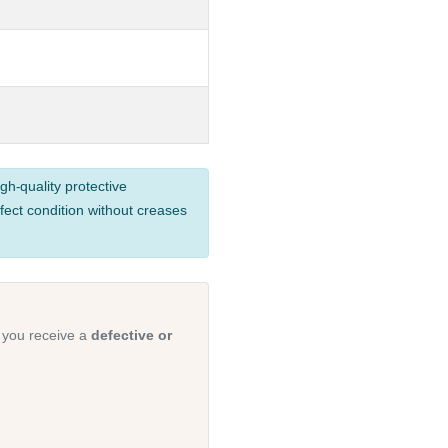
gh-quality protective
fect condition without creases
 you receive a
defective or