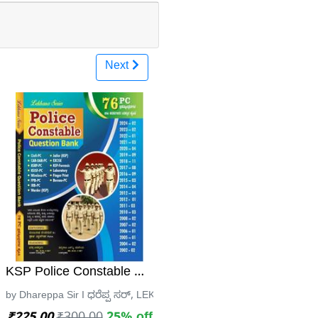
Next
de | Rekha SH
ರುಬರ
KSP Police Constable Question Bank (76 PC Quest
ರ
by Dhareppa Sir I ಧರೆಪ್ಪ ಸರ್, LEKHANA SERIES I ಲೇಖನ ಸೀರೀಸ್