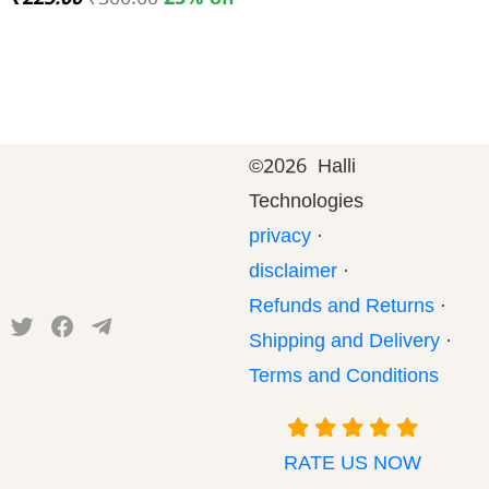
₹225.00
₹300.00
25% off
©
2026 Halli
Technologies
privacy
·
disclaimer
·
Refunds and Returns
·
Shipping and Delivery
·
Terms and Conditions
RATE US NOW