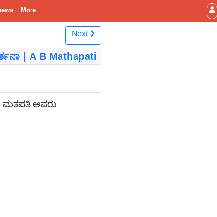
news
More
Next
ರ್ತನಾ | A B Mathapati
ಬಿ ಮತಪತಿ ಅವರು