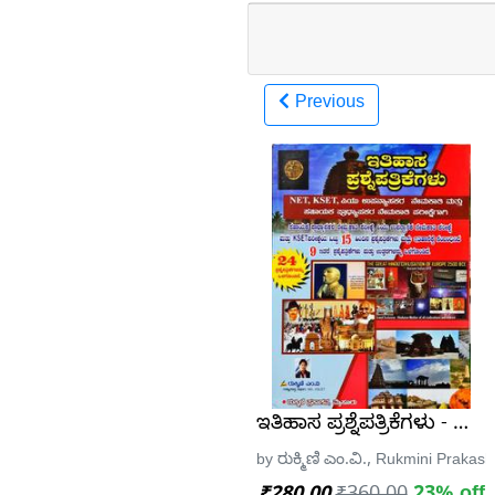
Previous
ಇತಿಹಾಸ ಪ್ರಶ್ನೆಪತ್ರಿಕೆಗಳು - ರುಕ್ಮ
by ರುಕ್ಮಿಣಿ ಎಂ.ವಿ., Rukmini Praka