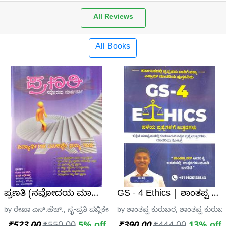
All Reviews
All Books
ಿಣಿ ಎಂ.ವಿ.
ಪ್ರಣತಿ (ನವೋದಯ ಮಾರ್ಗದರ್ಶಿ) | Pranati Novodaya Gui
GS - 4 Ethics | ಶಾಂತಪ್ಪ ಕು
shana, Mysore
by ರೇಖಾ ಎಸ್.ಹೆಚ್., ಸೃ-ಪ್ರತಿ ಪಬ್ಲಿಕೇಷನ್ಸ್
by ಶಾಂತಪ್ಪ ಕುರುಬರ, ಶಾಂತಪ್ಪ ಕುರುಬ