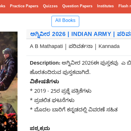
oks
Practice Papers
Quizzes
Question Papers
Institutes
Flash 
All Books
ಅಗ್ನಿವೀರ 2026 | INDIAN ARMY | ಪರಿವ
A B Mathapati | ಪರಿವರ್ತನಾ | Kannada
Description:
ಅಗ್ನಿವೀರ 2026ಈ ಪುಸ್ತಕವು ಎ 
ಹೊರತಂದಿರುವ ಪುಸ್ತಕವಾಗಿದೆ.
ವಿಶೇಷತೆಗಳು
* 2019 - 25ರ ಪ್ರಶ್ನೆ ಪತ್ರಿಕೆಗಳು
* ಪ್ರಚಲಿತ ಘಟನೆಗಳು
* ಮೊದಲ ಬಾರಿಗೆ ಕನ್ನಡದಲ್ಲಿ ವಿವರಣೆ ಸಹಿತ
ಪಠ್ಯಕ್ರಮ