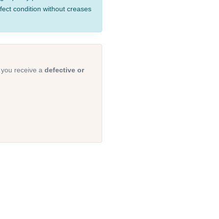
fect condition without creases
 you receive a
defective or