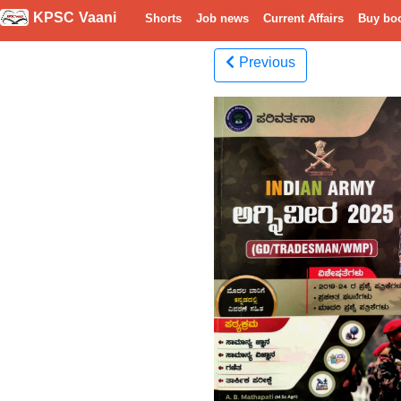
KPSC Vaani
Shorts
Job news
Current Affairs
Buy bo
Previous