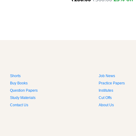
₹280.00
₹360.00
23% off
Shorts
Job News
Buy Books
Practice Papers
Question Papers
Institutes
Study Materials
Cut Offs
Contact Us
About Us