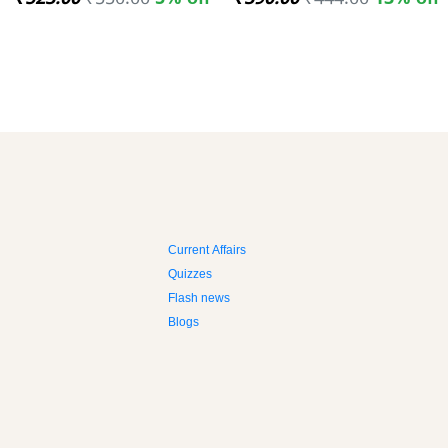
₹523.00
₹550.00
5% off
₹390.00
₹444.00
13% off
Current Affairs
Quizzes
Flash news
Blogs