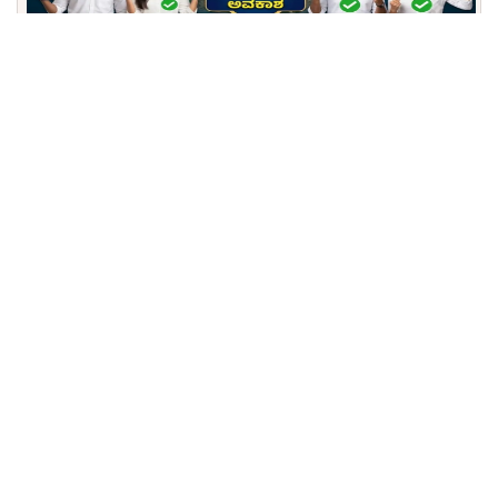
KEA ಭರ್ಜರಿ ಗುಡ್ ನ್ಯೂಸ್: ಕರ್ನಾಟಕ ಕಂದಾಯ ಇಲಾಖೆಯಲ್ಲಿ
750 ಭೂಮಾಪಕ (Surveyor) ಹುದ್ದೆಗಳಿಗೆ ಅರ್ಜಿ ಆಹ್ವಾನ!
ಪರೀಕ್ಷೆ ಇಲ್ಲದೆ ಸರ್ಕಾರಿ ಕೆಲಸ: ಬೆಂಗಳೂರು ದಕ್ಷಿಣ ಜಿಲ್ಲೆಯ
ನಗರಸಭೆಗಳಲ್ಲಿ 102 ಪೌರಕಾರ್ಮಿಕ ಹುದ್ದೆಗಳಿಗೆ ಅರ್ಜಿ ಆಹ್ವಾನ