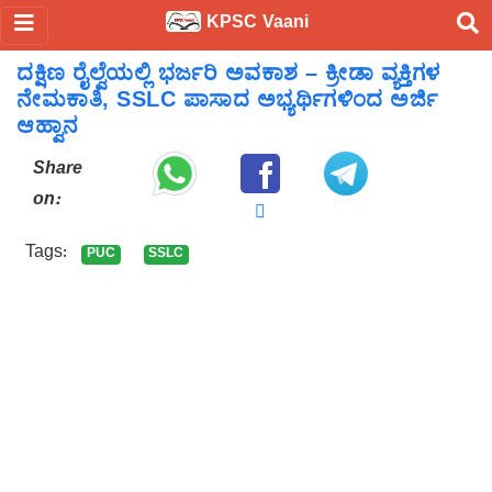
KPSC Vaani
ದಕ್ಷಿಣ ರೈಲ್ವೆಯಲ್ಲಿ ಭರ್ಜರಿ ಅವಕಾಶ – ಕ್ರೀಡಾ ವ್ಯಕ್ತಿಗಳ
ನೇಮಕಾತಿ, SSLC ಪಾಸಾದ ಅಭ್ಯರ್ಥಿಗಳಿಂದ ಅರ್ಜಿ
ಆಹ್ವಾನ
Share
on:
Tags:
PUC
SSLC