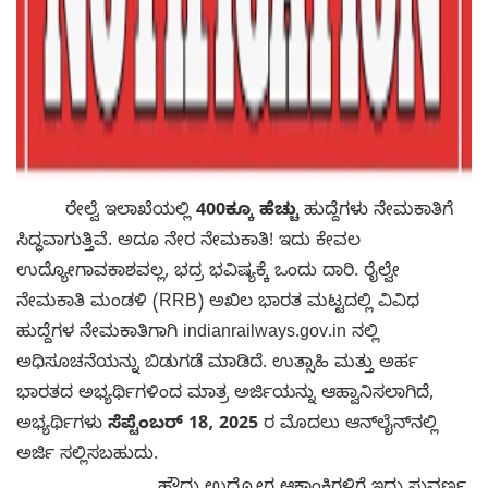
ರೇಲ್ವೆ ಇಲಾಖೆಯಲ್ಲಿ
400ಕ್ಕೂ ಹೆಚ್ಚು
ಹುದ್ದೆಗಳು ನೇಮಕಾತಿಗೆ
ಸಿದ್ಧವಾಗುತ್ತಿವೆ. ಅದೂ ನೇರ ನೇಮಕಾತಿ! ಇದು ಕೇವಲ
ಉದ್ಯೋಗಾವಕಾಶವಲ್ಲ, ಭದ್ರ ಭವಿಷ್ಯಕ್ಕೆ ಒಂದು ದಾರಿ. ರೈಲ್ವೇ
ನೇಮಕಾತಿ ಮಂಡಳಿ (RRB) ಅಖಿಲ ಭಾರತ ಮಟ್ಟದಲ್ಲಿ ವಿವಿಧ
ಹುದ್ದೆಗಳ ನೇಮಕಾತಿಗಾಗಿ indianrailways.gov.in ನಲ್ಲಿ
ಅಧಿಸೂಚನೆಯನ್ನು ಬಿಡುಗಡೆ ಮಾಡಿದೆ. ಉತ್ಸಾಹಿ ಮತ್ತು ಅರ್ಹ
ಭಾರತದ ಅಭ್ಯರ್ಥಿಗಳಿಂದ ಮಾತ್ರ ಅರ್ಜಿಯನ್ನು ಆಹ್ವಾನಿಸಲಾಗಿದೆ,
ಅಭ್ಯರ್ಥಿಗಳು
ಸೆಪ್ಟೆಂಬರ್ 18, 2025
ರ ಮೊದಲು ಆನ್‌ಲೈನ್‌ನಲ್ಲಿ
ಅರ್ಜಿ ಸಲ್ಲಿಸಬಹುದು.