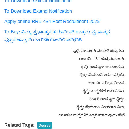
To Download Official Notification
To Download Extend Notification
Apply online RRB 434 Post Recruitment 2025
To Buy: ನಿಮ್ಮ ಸ್ಪರ್ಧಾತ್ಮಕ ತಯಾರಿಗಾಗಿ ಉತ್ತಮ ಸ್ಪರ್ಧಾತ್ಮಕ
ಪುಸ್ತಕಗಳನ್ನು ರಿಯಾಯಿತಿಯೊಂದಿಗೆ ಖರೀದಿಸಿ
ರೈಲ್ವೇ ನೇಮಕಾತಿ ಮಂಡಳಿ ಹುದ್ದೆಗಳು,
ಆರ್ಆರ್ಬಿ 434 ಹುದ್ದೆ ನೇಮಕಾತಿ,
ರೈಲ್ವೇ ಉದ್ಯೋಗ ಅವಕಾಶಗಳು,
ರೈಲ್ವೇ ನೇಮಕಾತಿ ಅರ್ಜಿ ಪ್ರಕ್ರಿಯೆ,
ಆರ್ಆರ್ಬಿ ಪರೀಕ್ಷಾ ವಿಧಾನ,
ರೈಲ್ವೇ ಹುದ್ದೆಗಳಿಗೆ ಅರ್ಹತೆಗಳು,
ಸರ್ಕಾರಿ ಉದ್ಯೋಗ ರೈಲ್ವೇ,
ರೈಲ್ವೇ ನೇಮಕಾತಿ ಮೀಸಲಾತಿ ನೀತಿ,
ಆರ್ಆರ್ಬಿ ಹುದ್ದೆಗಳಿಗೆ ಸಿದ್ಧತೆ ಮಾಡುವುದು ಹೇಗೆ
Related Tags:
Degree