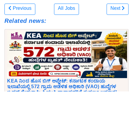
Previous
All Jobs
Next
Related news:
KEA ನಿಂದ ಹೊಸ ಬಿಗ್ ಅಪ್ಡೇಟ್: ಕರ್ನಾಟಕ ಕಂದಾಯ
ಇಲಾಖೆಯಲ್ಲಿ 572 ಗ್ರಾಮ ಆಡಳಿತ ಅಧಿಕಾರಿ (VAO) ಹುದ್ದೆಗಳ
ಬೃಹತ್ ನೇಮಕಾತಿ; ಪಿಯುಸಿ ಪಾಸಾದವರಿಗೆ ಸುವರ್ಣ ಅವಕಾಶ!