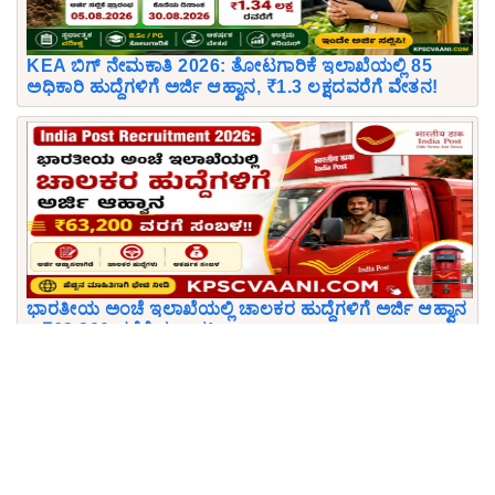
KEA ಬಿಗ್ ನೇಮಕಾತಿ 2026: ತೋಟಗಾರಿಕೆ ಇಲಾಖೆಯಲ್ಲಿ 85
ಅಧಿಕಾರಿ ಹುದ್ದೆಗಳಿಗೆ ಅರ್ಜಿ ಆಹ್ವಾನ, ₹1.3 ಲಕ್ಷದವರೆಗೆ ವೇತನ!
ಭಾರತೀಯ ಅಂಚೆ ಇಲಾಖೆಯಲ್ಲಿ ಚಾಲಕರ ಹುದ್ದೆಗಳಿಗೆ ಅರ್ಜಿ ಆಹ್ವಾನ
– ₹63,200 ವರೆಗೆ ಸಂಬಳ!
Download KPSCVaani App
Join Telegram group