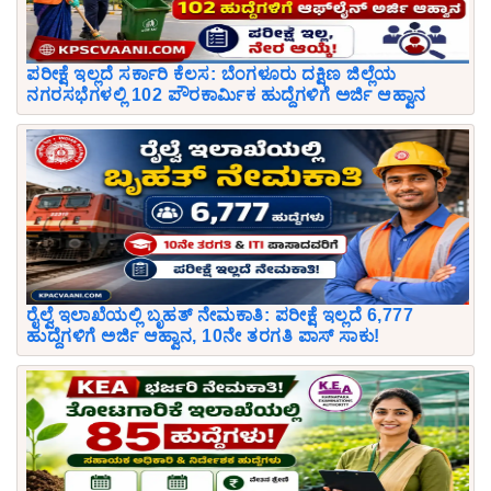
ಪರೀಕ್ಷೆ ಇಲ್ಲದೆ ಸರ್ಕಾರಿ ಕೆಲಸ: ಬೆಂಗಳೂರು ದಕ್ಷಿಣ ಜಿಲ್ಲೆಯ
ನಗರಸಭೆಗಳಲ್ಲಿ 102 ಪೌರಕಾರ್ಮಿಕ ಹುದ್ದೆಗಳಿಗೆ ಅರ್ಜಿ ಆಹ್ವಾನ
ರೈಲ್ವೆ ಇಲಾಖೆಯಲ್ಲಿ ಬೃಹತ್ ನೇಮಕಾತಿ: ಪರೀಕ್ಷೆ ಇಲ್ಲದೆ 6,777
ಹುದ್ದೆಗಳಿಗೆ ಅರ್ಜಿ ಆಹ್ವಾನ, 10ನೇ ತರಗತಿ ಪಾಸ್ ಸಾಕು!