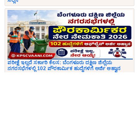
ಸಲ್ಲಿಸಿ
ಪರೀಕ್ಷೆ ಇಲ್ಲದೆ ಸರ್ಕಾರಿ ಕೆಲಸ: ಬೆಂಗಳೂರು ದಕ್ಷಿಣ ಜಿಲ್ಲೆಯ
ನಗರಸಭೆಗಳಲ್ಲಿ 102 ಪೌರಕಾರ್ಮಿಕ ಹುದ್ದೆಗಳಿಗೆ ಅರ್ಜಿ ಆಹ್ವಾನ
Download KPSCVaani App
Join Telegram group
Comments
Comment