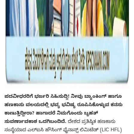
ಪದವೀಧರರಿಗೆ ಭರ್ಜರಿ ಸಿಹಿಸುದ್ದಿ! ನೀವು ಬ್ಯಾಂಕಿಂಗ್ ಹಾಗೂ
ಹಣಕಾಸು ವಲಯದಲ್ಲಿ ಭವ್ಯ ಭವಿಷ್ಯ ರೂಪಿಸಿಕೊಳ್ಳುವ ಕನಸು
ಕಾಣುತ್ತಿದ್ದೀರಾ? ಹಾಗಾದರೆ ನಿಮಗೊಂದು ಬೃಹತ್
ಸುವರ್ಣಾವಕಾಶ ಒದಗಿಬಂದಿದೆ.
ದೇಶದ ಪ್ರತಿಷ್ಠಿತ ಹಣಕಾಸು
ಸಂಸ್ಥೆಯಾದ ಎಲ್‌ಐಸಿ ಹೌಸಿಂಗ್ ಫೈನಾನ್ಸ್ ಲಿಮಿಟೆಡ್ (LIC HFL)