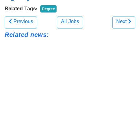
Related Tags:
Degree
Previous
All Jobs
Next
Related news:
ಪರೀಕ್ಷೆ ಇಲ್ಲದೆ ಸರ್ಕಾರಿ ಕೆಲಸ: ಬೆಂಗಳೂರು ದಕ್ಷಿಣ ಜಿಲ್ಲೆಯ
ನಗರಸಭೆಗಳಲ್ಲಿ 102 ಪೌರಕಾರ್ಮಿಕ ಹುದ್ದೆಗಳಿಗೆ ಅರ್ಜಿ ಆಹ್ವಾನ