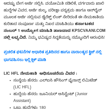
ಆದಷ್ಟು ಬೇಗ ಅರ್ಜಿ ಸಲ್ಲಿಸಿ. ವಯೋಮಿತಿ ಸಡಿಲಿಕೆ, ವರ್ಗವಾರು ಖಾಲಿ
ಹುದ್ದೆಗಳ ವಿವರ, ಅರ್ಜಿ ಶುಲ್ಕ, ಪರೀಕ್ಷಾ ಪಠ್ಯಕ್ರಮ ಹಾಗೂ ಆನ್‌ಲೈನ್
ಮೂಲಕ ಅರ್ಜಿ ಸಲ್ಲಿಸುವ ಡೈರೆಕ್ಟ್ ಲಿಂಕ್ ಸೇರಿದಂತೆ ಈ ನೇಮಕಾತಿಯ
ಕುರಿತಾದ ಸಂಪೂರ್ಣ ಮತ್ತು ನಿಖರ ಮಾಹಿತಿಯು
ಕರ್ನಾಟಕದ
ನಂಬರ್ 1 ಉದ್ಯೋಗ ಮಾಹಿತಿ ತಾಣವಾದ KPSCVAANI.COM
ನಲ್ಲಿ ಲಭ್ಯವಿದೆ.
ನಿಮ್ಮ ಭವಿಷ್ಯದ ಸಿದ್ಧತೆಯನ್ನು ನಮ್ಮೊಂದಿಗೆ ಆರಂಭಿಸಿ!
ಪ್ರಚಲಿತ ಘಟನೆಗಳ ಆಧಾರಿತ ಪ್ರತಿದಿನದ ಹಾಗೂ ವಾರಾಂತ್ಯದ ಕ್ವಿಜ್ ನಲ್ಲಿ
ಭಾಗವಹಿಸಲು ಇಲ್ಲಿ ಕ್ಲಿಕ್ ಮಾಡಿ
LIC HFL ನೇಮಕಾತಿ ಅಧಿಸೂಚನೆಯ ವಿವರ :
ಸಂಸ್ಥೆಯ ಹೆಸರು: ಎಲ್‌ಐಸಿ ಹೌಸಿಂಗ್ ಫೈನಾನ್ಸ್ ಲಿಮಿಟೆಡ್
(LIC HFL)
ಹುದ್ದೆಯ ಹೆಸರು: ಜೂನಿಯರ್ ಅಸಿಸ್ಟೆಂಟ್ (Junior
Assistant)
ಒಟ್ಟು ಹುದ್ದೆಗಳು: 180